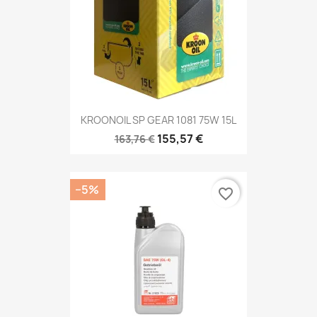
KROONOIL SP GEAR 1081 75W 15L
155,57 €
163,76 €
−5%
favorite_border