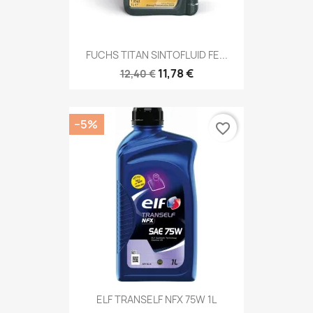
FUCHS TITAN SINTOFLUID FE...
11,78 €
12,40 €
−5%
favorite_border
ELF TRANSELF NFX 75W 1L