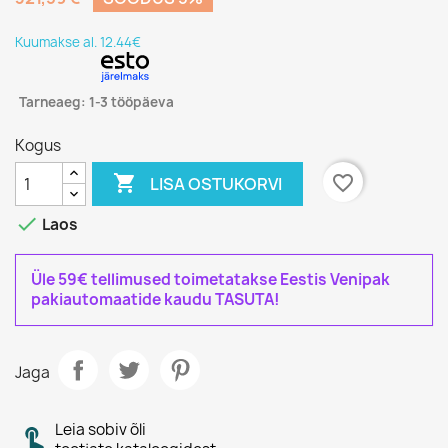
Kuumakse al. 12.44€
Tarneaeg: 1-3 tööpäeva
Kogus

favorite_border
LISA OSTUKORVI

Laos
Üle 59€ tellimused toimetatakse Eestis Venipak
pakiautomaatide kaudu TASUTA!
Jaga
Leia sobiv õli