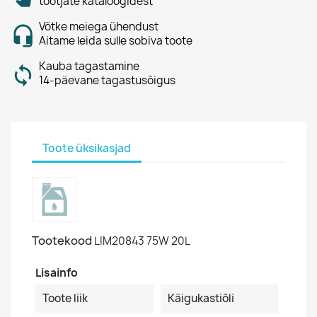
tootjate kataloogidest
Võtke meiega ühendust
Aitame leida sulle sobiva toote
Kauba tagastamine
14-päevane tagastusõigus
Toote üksikasjad
Tootekood
LIM20843 75W 20L
Lisainfo
Toote liik
Käigukastiõli