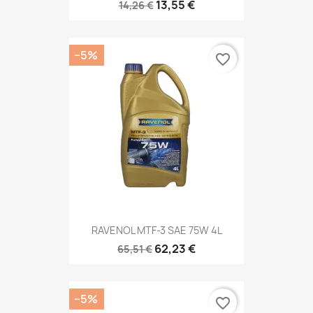
13,55 €
14,26 €
−5%
favorite_border
RAVENOL MTF-3 SAE 75W 4L
62,23 €
65,51 €
−5%
favorite_border