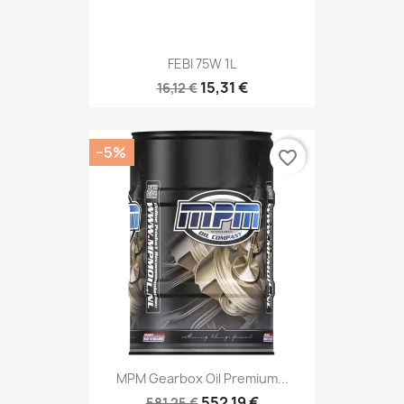
FEBI 75W 1L
15,31 €
16,12 €
−5%
favorite_border
MPM Gearbox Oil Premium...
552,19 €
581,25 €