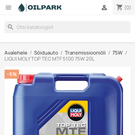
shopping_cart


(0)
search
Avalehele
Sõiduauto
Transmissiooniõli
75W
LIQUI MOLY TOP TEC MTF 5100 75W 20L
−5%