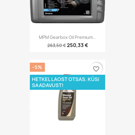
MPM Gearbox Oil Premium...
250,33 €
263,50 €
−5%
favorite_border
HETKEL LAOST OTSAS. KÜSI
SAADAVUST!