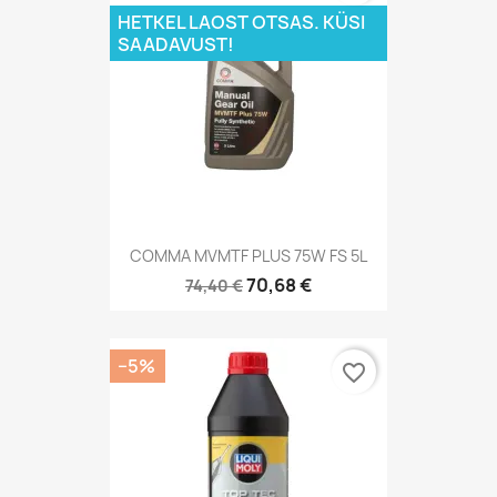
HETKEL LAOST OTSAS. KÜSI
SAADAVUST!
COMMA MVMTF PLUS 75W FS 5L
70,68 €
74,40 €
−5%
favorite_border