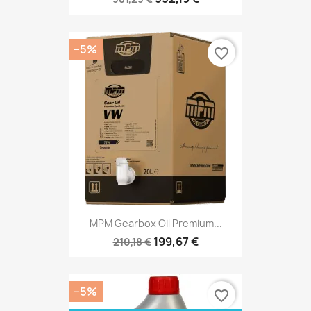
−5%
favorite_border
MPM Gearbox Oil Premium...
199,67 €
210,18 €
−5%
favorite_border