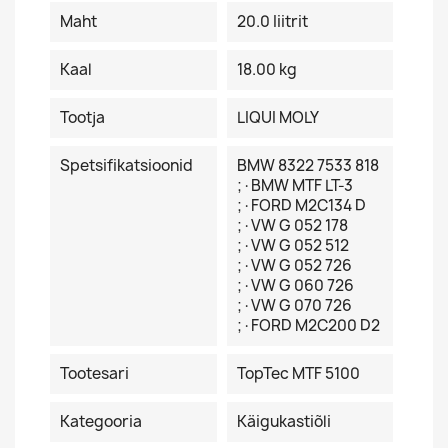
Maht
20.0 Iiitrit
Kaal
18.00 kg
Tootja
LIQUI MOLY
Spetsifikatsioonid
BMW 8322 7533 818
;·BMW MTF LT-3
;·FORD M2C134 D
;·VW G 052 178
;·VW G 052 512
;·VW G 052 726
;·VW G 060 726
;·VW G 070 726
;·FORD M2C200 D2
Tootesari
TopTec MTF 5100
Kategooria
Käigukastiõli