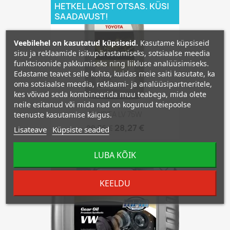
HETKEL LAOST OTSAS. KÜSI
SAADAVUST!
Veebilehel on kasutatud küpsiseid.
Kasutame küpsiseid
sisu ja reklaamide isikupärastamiseks, sotsiaalse meedia
funktsioonide pakkumiseks ning liikluse analüüsimiseks.
Edastame teavet selle kohta, kuidas meie saiti kasutate, ka
oma sotsiaalse meedia, reklaami- ja analüüsipartneritele,
kes võivad seda kombineerida muu teabega, mida olete
neile esitanud või mida nad on kogunud teiepoolse
TOYOTA LV 75W
teenuste kasutamise käigus.
28,27 €
29,76 €
Lisateave
Küpsiste seaded
LUBA KÕIK
−5%
favorite_border
KEELDU