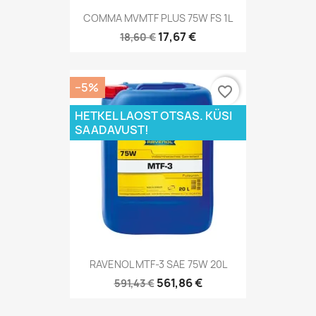
COMMA MVMTF PLUS 75W FS 1L
17,67 €
18,60 €
−5%
favorite_border
HETKEL LAOST OTSAS. KÜSI
SAADAVUST!
RAVENOL MTF-3 SAE 75W 20L
561,86 €
591,43 €