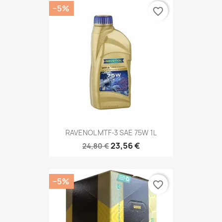
−5%
favorite_border
RAVENOL MTF-3 SAE 75W 1L
23,56 €
24,80 €
−5%
favorite_border