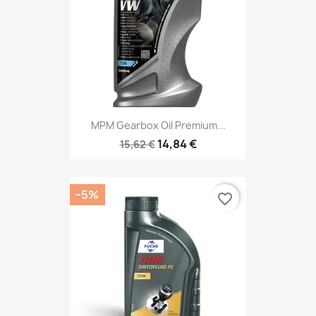
MPM Gearbox Oil Premium...
14,84 €
15,62 €
−5%
favorite_border