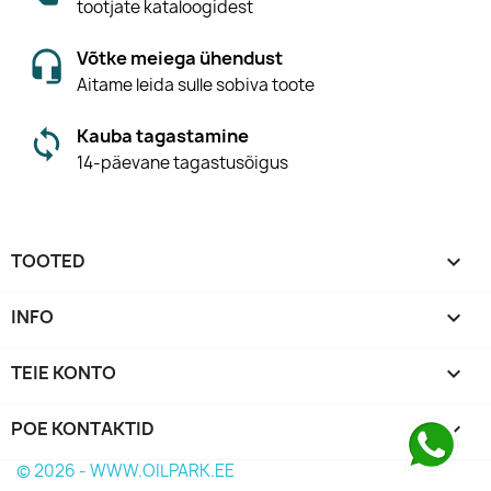
tootjate kataloogidest
Võtke meiega ühendust
Aitame leida sulle sobiva toote
Kauba tagastamine
14-päevane tagastusõigus
TOOTED

INFO

TEIE KONTO

POE KONTAKTID
keyboard_arrow_down
© 2026 - WWW.OILPARK.EE