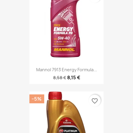
Mannol 7913 Energy Formula...
8,15 €
8,58 €
−5%
favorite_border