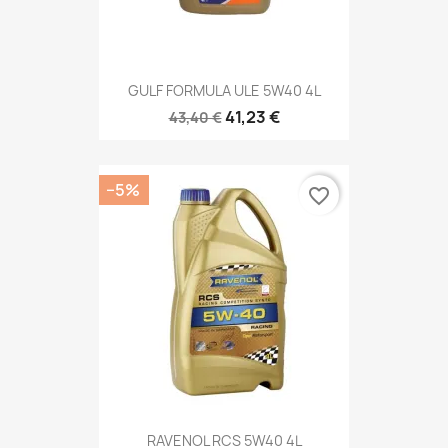
GULF FORMULA ULE 5W40 4L
41,23 €
43,40 €
−5%
favorite_border
RAVENOL RCS 5W40 4L