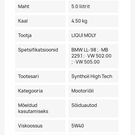
Maht
5.0 Iiitrit
Kaal
4.50 kg
Tootja
LIQUI MOLY
Spetsifikatsioonid
BMW LL-98 ;·MB
229.1 ;·VW 502.00
;·VW 505.00
Tootesari
Synthoil High Tech
Kategooria
Mootoriõli
Mõeldud
Sõiduautod
kasutamiseks
Viskoossus
5W40