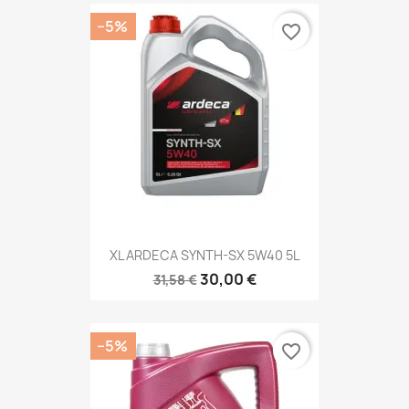
−5%
favorite_border
XL ARDECA SYNTH-SX 5W40 5L
30,00 €
31,58 €
−5%
favorite_border