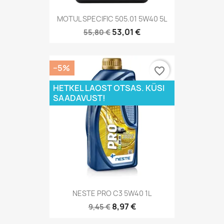
MOTUL SPECIFIC 505.01 5W40 5L
53,01 €
55,80 €
−5%
favorite_border
HETKEL LAOST OTSAS. KÜSI
SAADAVUST!
NESTE PRO C3 5W40 1L
8,97 €
9,45 €