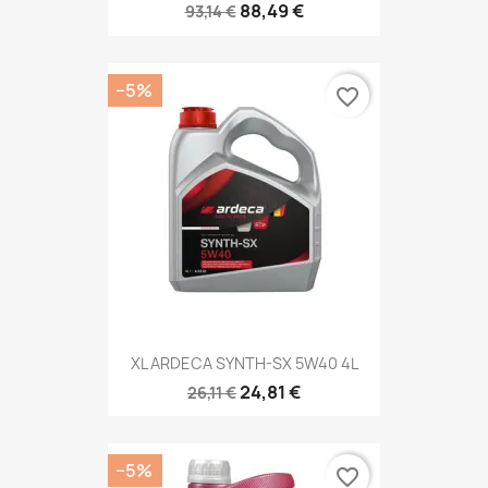
88,49 €
93,14 €
−5%
favorite_border
XL ARDECA SYNTH-SX 5W40 4L
24,81 €
26,11 €
−5%
favorite_border