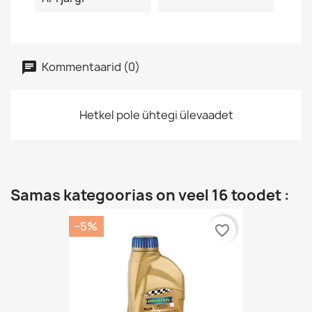
Kommentaarid (0)
Hetkel pole ühtegi ülevaadet
Samas kategoorias on veel 16 toodet :
−5%
favorite_border