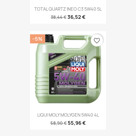
TOTAL QUARTZ INEO C3 5W40 5L
36,52 €
38,44 €
−5%
favorite_border
LIQUI MOLY MOLYGEN 5W40 4L
55,96 €
58,90 €