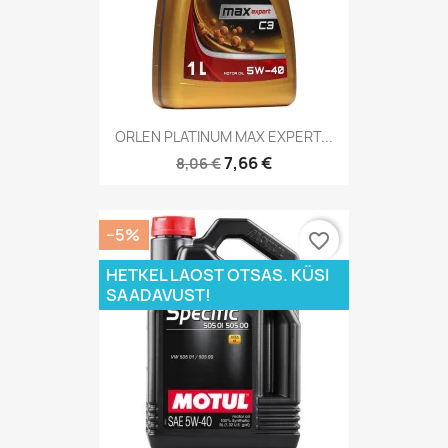
ORLEN PLATINUM MAX EXPERT...
7,66 €
8,06 €
−5%
favorite_border
HETKEL LAOST OTSAS. KÜSI
SAADAVUST!