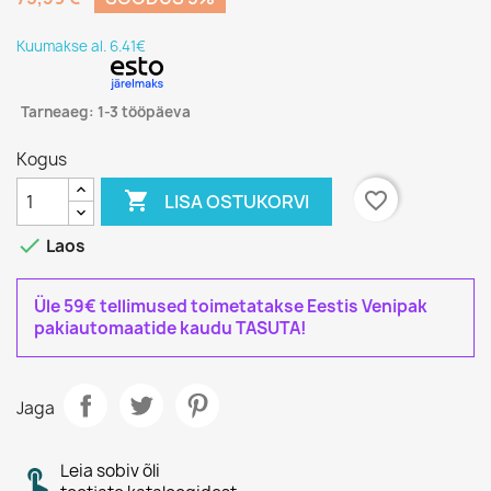
Kuumakse al. 6.41€
Tarneaeg: 1-3 tööpäeva
Kogus

favorite_border
LISA OSTUKORVI

Laos
Üle 59€ tellimused toimetatakse Eestis Venipak
pakiautomaatide kaudu TASUTA!
Jaga
Leia sobiv õli