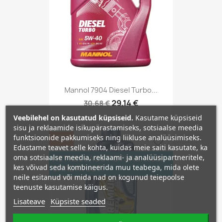
Mannol 7904 Diesel Turbo...
29,14 €
30,68 €
Veebilehel on kasutatud küpsiseid.
Kasutame küpsiseid
sisu ja reklaamide isikupärastamiseks, sotsiaalse meedia
funktsioonide pakkumiseks ning liikluse analüüsimiseks.
−5%
favorite_border
Edastame teavet selle kohta, kuidas meie saiti kasutate, ka
oma sotsiaalse meedia, reklaami- ja analüüsipartneritele,
HETKEL LAOST OTSAS. KÜSI
kes võivad seda kombineerida muu teabega, mida olete
SAADAVUST!
neile esitanud või mida nad on kogunud teiepoolse
teenuste kasutamise käigus.
Lisateave
Küpsiste seaded