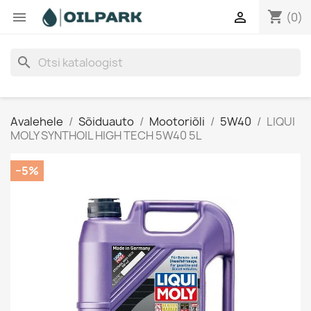
shopping_cart


(0)
search
Avalehele
Sõiduauto
Mootoriõli
5W40
LIQUI
MOLY SYNTHOIL HIGH TECH 5W40 5L
−5%