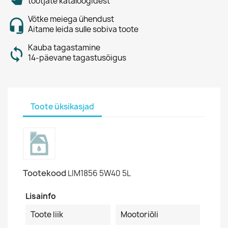
tootjate kataloogidest
Võtke meiega ühendust
Aitame leida sulle sobiva toote
Kauba tagastamine
14-päevane tagastusõigus
Toote üksikasjad
Tootekood
LIM1856 5W40 5L
Lisainfo
Toote liik
Mootoriõli