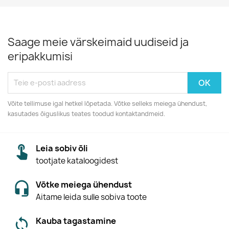
Saage meie värskeimaid uudiseid ja
eripakkumisi
Võite tellimuse igal hetkel lõpetada. Võtke selleks meiega ühendust,
kasutades õiguslikus teates toodud kontaktandmeid.
Leia sobiv õli
tootjate kataloogidest
Võtke meiega ühendust
Aitame leida sulle sobiva toote
Kauba tagastamine