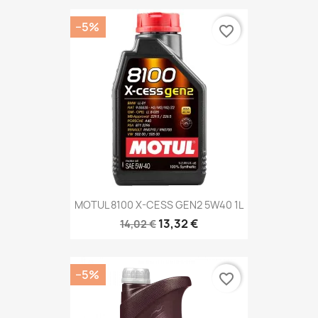
−5%
favorite_border
MOTUL 8100 X-CESS GEN2 5W40 1L
13,32 €
14,02 €
−5%
favorite_border