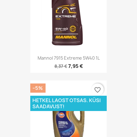
Mannol 7915 Extreme 5W40 1L
7,95 €
8,37 €
−5%
favorite_border
HETKEL LAOST OTSAS. KÜSI
SAADAVUST!