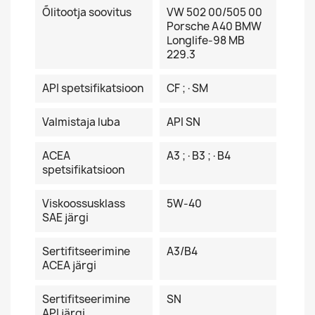
Õlitootja soovitus
VW 502 00/505 00
Porsche A40 BMW
Longlife-98 MB
229.3
API spetsifikatsioon
CF ;·SM
Valmistaja luba
API SN
ACEA
A3 ;·B3 ;·B4
spetsifikatsioon
Viskoossusklass
5W-40
SAE järgi
Sertifitseerimine
A3/B4
ACEA järgi
Sertifitseerimine
SN
API järgi