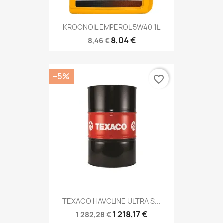
KROONOIL EMPEROL 5W40 1L
8,04 €
8,46 €
−5%
favorite_border
TEXACO HAVOLINE ULTRA S...
1 218,17 €
1 282,28 €