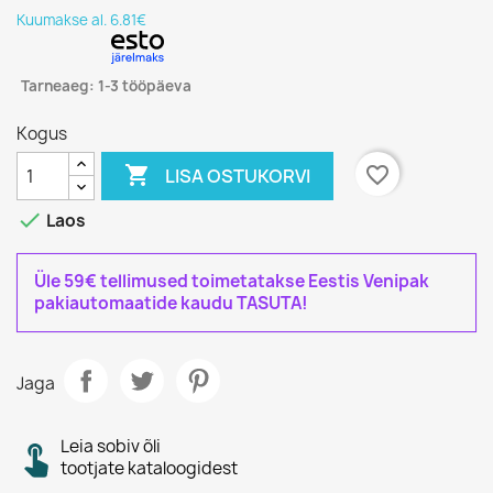
Kuumakse al. 6.81€
Tarneaeg: 1-3 tööpäeva
Kogus

favorite_border
LISA OSTUKORVI

Laos
Üle 59€ tellimused toimetatakse Eestis Venipak
pakiautomaatide kaudu TASUTA!
Jaga
Leia sobiv õli
tootjate kataloogidest