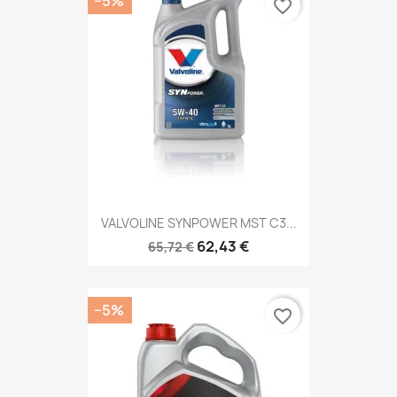
−5%
favorite_border
VALVOLINE SYNPOWER MST C3...
62,43 €
65,72 €
−5%
favorite_border