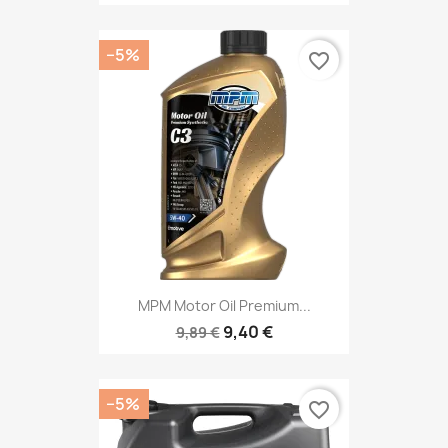
−5%
favorite_border
MPM Motor Oil Premium...
9,40 €
9,89 €
−5%
favorite_border