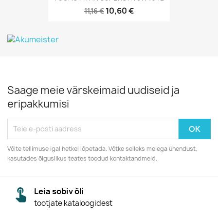
10,60 €
11,16 €
Saage meie värskeimaid uudiseid ja
eripakkumisi
Võite tellimuse igal hetkel lõpetada. Võtke selleks meiega ühendust,
kasutades õiguslikus teates toodud kontaktandmeid.
Leia sobiv õli
tootjate kataloogidest