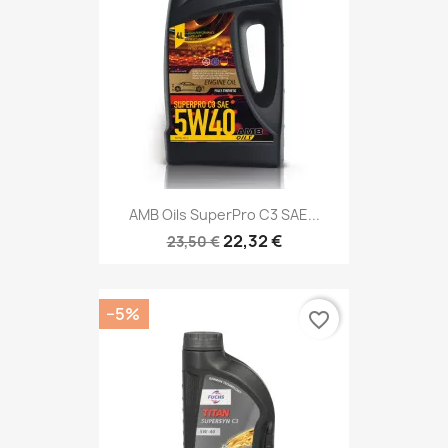
AMB Oils SuperPro C3 SAE...
22,32 €
23,50 €
−5%
favorite_border