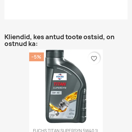
Kliendid, kes antud toote ostsid, on
ostnud ka:
−5%
favorite_border
FUCHS TITAN SUPERSYN 5W40 1L