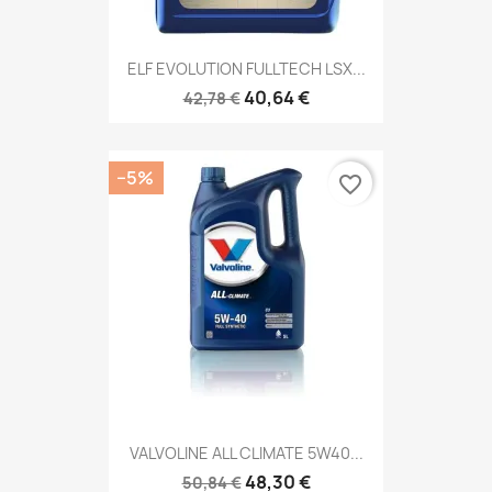
ELF EVOLUTION FULLTECH LSX...
40,64 €
42,78 €
−5%
favorite_border
VALVOLINE ALL CLIMATE 5W40...
48,30 €
50,84 €