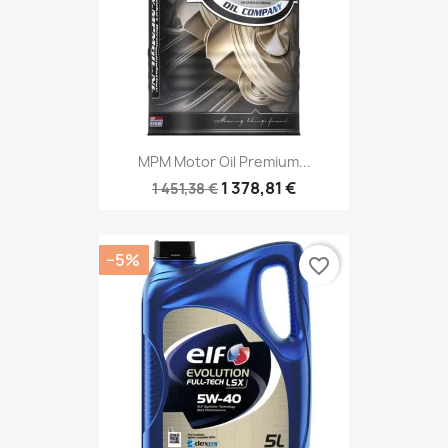
MPM Motor Oil Premium...
1 378,81 €
1 451,38 €
−5%
favorite_border