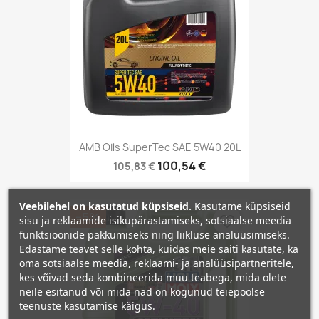
AMB Oils SuperTec SAE 5W40 20L
100,54 €
105,83 €
Veebilehel on kasutatud küpsiseid.
Kasutame küpsiseid
−5%
favorite_border
sisu ja reklaamide isikupärastamiseks, sotsiaalse meedia
funktsioonide pakkumiseks ning liikluse analüüsimiseks.
Edastame teavet selle kohta, kuidas meie saiti kasutate, ka
oma sotsiaalse meedia, reklaami- ja analüüsipartneritele,
kes võivad seda kombineerida muu teabega, mida olete
neile esitanud või mida nad on kogunud teiepoolse
teenuste kasutamise käigus.