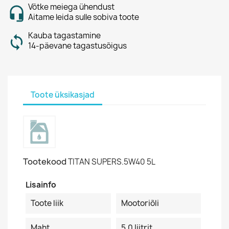
Võtke meiega ühendust
Aitame leida sulle sobiva toote
Kauba tagastamine
14-päevane tagastusõigus
Toote üksikasjad
Tootekood
TITAN SUPERS.5W40 5L
Lisainfo
Toote liik
Mootoriõli
Maht
5.0 Iiitrit