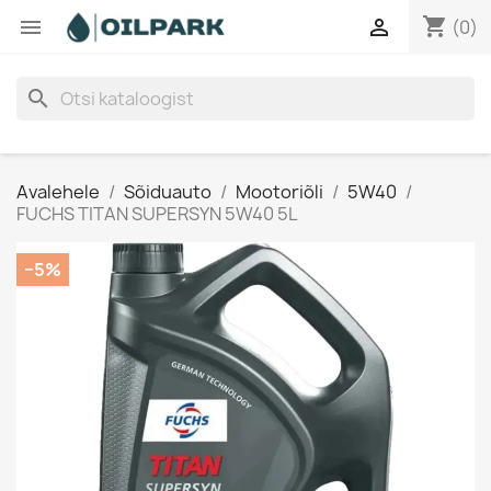
shopping_cart


(0)
search
Avalehele
Sõiduauto
Mootoriõli
5W40
FUCHS TITAN SUPERSYN 5W40 5L
−5%