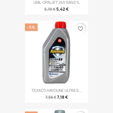
UNIL-OPALJET 24S 5W40 1L
5,42 €
5,70 €
−5%
favorite_border
TEXACO HAVOLINE ULTRA S...
7,18 €
7,56 €