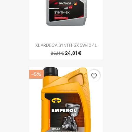
XL ARDECA SYNTH-SX 5W40 4L
24,81 €
26,11 €
−5%
favorite_border