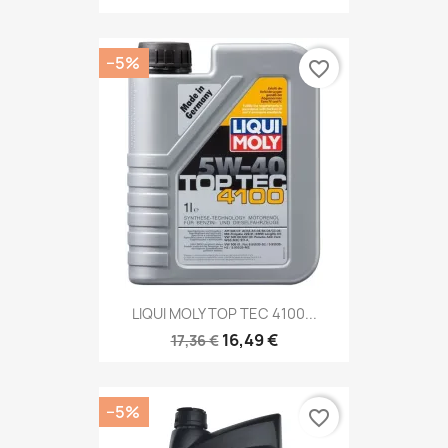
−5%
favorite_border
LIQUI MOLY TOP TEC 4100...
16,49 €
17,36 €
−5%
favorite_border