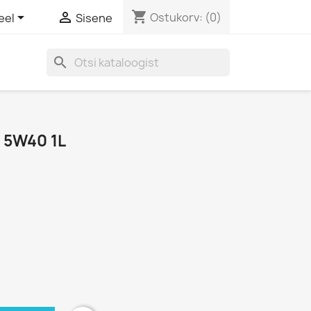
shopping_cart


Ostukorv:
(0)
eel
Sisene
search
 5W40 1L