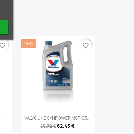
−5%
vorite_border
favorite_border
Kiirvaade

..
VALVOLINE SYNPOWER MST C3...
62,43 €
65,72 €