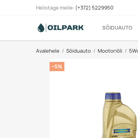
Helistage meile:
(+372) 5229950
SÕIDUAUTO
Avalehele
Sõiduauto
Mootoriõli
5W
−5%