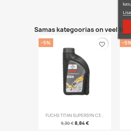
kasu
Lisa
Samas kategoorias on veel 16 t
−5%
−5
favorite_border
Kiirvaade

FUCHS TITAN SUPERSYN C3...
8,84 €
9,30 €