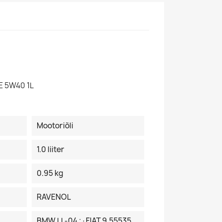
E 5W40 1L
Mootoriõli
1.0 liiter
0.95 kg
RAVENOL
BMW LL-04 ;·FIAT 9.55535