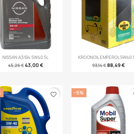
Kiirvaade
Kiirvaade


NISSAN A3/B4 5W40 5L
KROONOIL EMPEROL 5W40 
43,00 €
88,49 €
45,26 €
93,14 €
%
−5%
favorite_border
fa