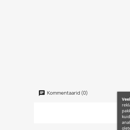
Kommentaarid (0)
Veeb
rekl
pakk
kuid
anal
olet