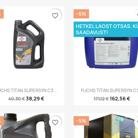
%
−5%
favorite_border
fa
HETKEL LAOST OTSAS. K
SAADAVUST!
Kiirvaade
Kiirvaade


UCHS TITAN SUPERSYN C3...
FUCHS TITAN SUPERSYN C3.
38,29 €
162,56 €
40,30 €
171,12 €
%
−5%
favorite_border
fa