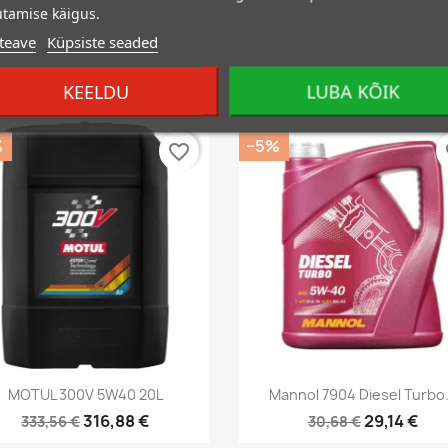
tamise käigus.
teave
Küpsiste seaded
KEELDU
LUBA KÕIK
oodet :
%
−5%
favorite_border
fa
Kiirvaade
Kiirvaade


MOTUL 300V 5W40 20L
Mannol 7904 Diesel Turbo.
316,88 €
29,14 €
333,56 €
30,68 €