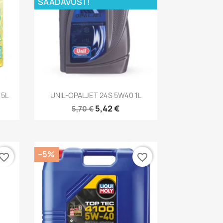
SAADAVUST!
Kiirvaade

15L
UNIL-OPALJET 24S 5W40 1L
5,42 €
5,70 €
−5%
vorite_border
favorite_border