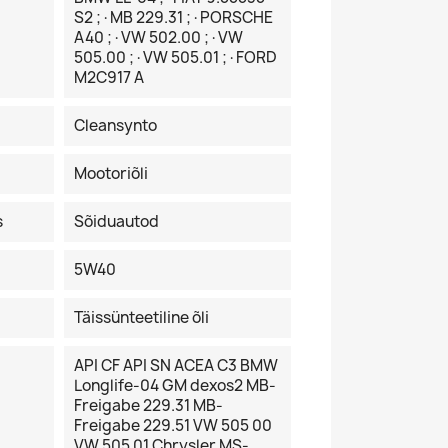
S2 ;·MB 229.31 ;·PORSCHE
A40 ;·VW 502.00 ;·VW
505.00 ;·VW 505.01 ;·FORD
M2C917 A
Cleansynto
Mootoriõli
s
Sõiduautod
5W40
Täissünteetiline õli
API CF API SN ACEA C3 BMW
Longlife-04 GM dexos2 MB-
Freigabe 229.31 MB-
Freigabe 229.51 VW 505 00
VW 505 01 Chrysler MS-