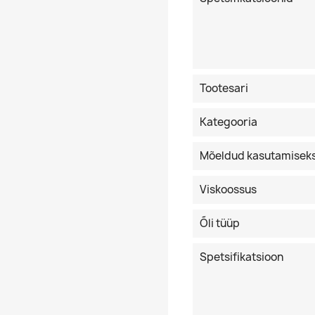
Tootesari
Kategooria
Mõeldud kasutamisek
Viskoossus
Õli tüüp
Spetsifikatsioon