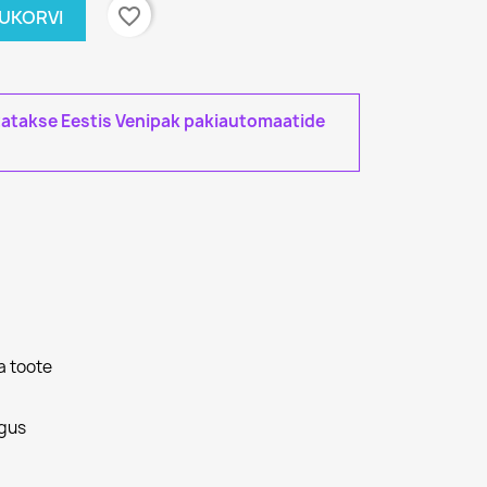
favorite_border
TUKORVI
tatakse Eestis Venipak pakiautomaatide
a toote
gus