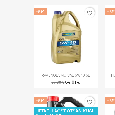
−5%
−5
favorite_border
Kiirvaade

RAVENOL VMO SAE 5W40 5L
F
64,01 €
67,38 €
−5%
−5
favorite_border
HETKEL LAOST OTSAS. KÜSI