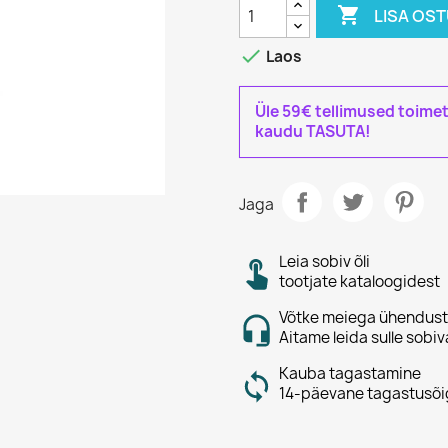

LISA OS

Laos
Üle 59€ tellimused toime
kaudu TASUTA!
Jaga
Leia sobiv õli
tootjate kataloogidest
Võtke meiega ühendust
Aitame leida sulle sobiv
Kauba tagastamine
14-päevane tagastusõi