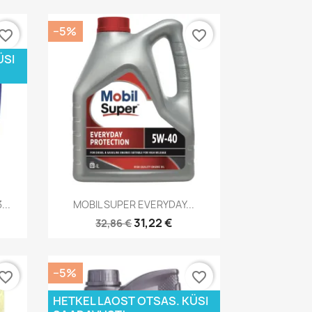
−5%
vorite_border
favorite_border
ÜSI
Kiirvaade

..
MOBIL SUPER EVERYDAY...
31,22 €
32,86 €
−5%
vorite_border
favorite_border
HETKEL LAOST OTSAS. KÜSI