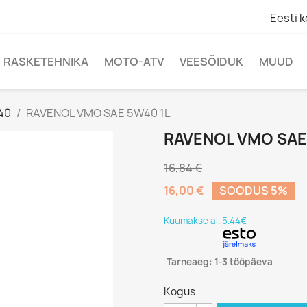
Eesti k
RASKETEHNIKA
MOTO-ATV
VEESÕIDUK
MUUD
40
RAVENOL VMO SAE 5W40 1L
RAVENOL VMO SAE
16,84 €
16,00 €
SOODUS 5%
Kuumakse al. 5.44€
Tarneaeg: 1-3 tööpäeva
Kogus