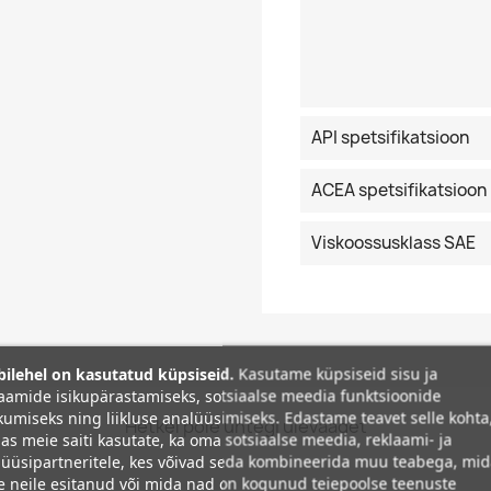
API spetsifikatsioon
ACEA spetsifikatsioon
Viskoossusklass SAE
ilehel on kasutatud küpsiseid.
Kasutame küpsiseid sisu ja
aamide isikupärastamiseks, sotsiaalse meedia funktsioonide
umiseks ning liikluse analüüsimiseks. Edastame teavet selle kohta
Hetkel pole ühtegi ülevaadet
as meie saiti kasutate, ka oma sotsiaalse meedia, reklaami- ja
üüsipartneritele, kes võivad seda kombineerida muu teabega, mi
e neile esitanud või mida nad on kogunud teiepoolse teenuste