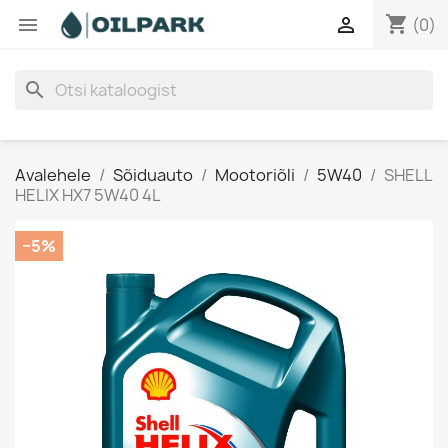
shopping_cart


(0)
search
Avalehele
Sõiduauto
Mootoriõli
5W40
SHELL
HELIX HX7 5W40 4L
−5%