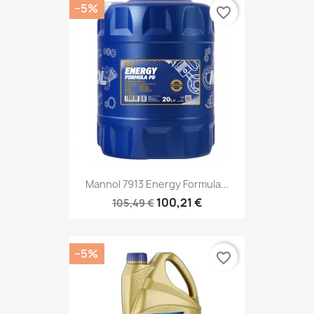
−5%
favorite_border
Mannol 7913 Energy Formula...
100,21 €
105,49 €
−5%
favorite_border