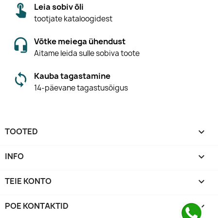
Leia sobiv õli
tootjate kataloogidest
Võtke meiega ühendust
Aitame leida sulle sobiva toote
Kauba tagastamine
14-päevane tagastusõigus
TOOTED

INFO

TEIE KONTO

POE KONTAKTID
keyboard_arrow_down