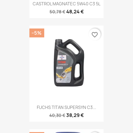
CASTROL MAGNATEC 5W40 C3 5L
48,24 €
50,78 €
−5%
favorite_border
FUCHS TITAN SUPERSYN C3...
38,29 €
40,30 €