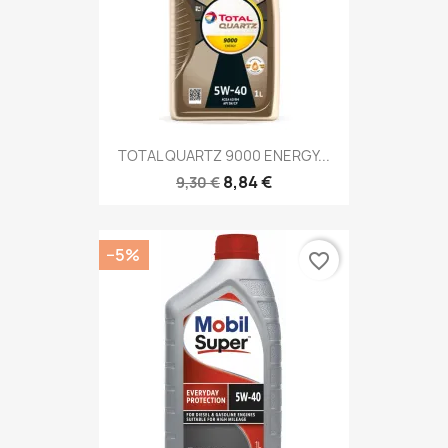
TOTAL QUARTZ 9000 ENERGY...
8,84 €
9,30 €
−5%
favorite_border