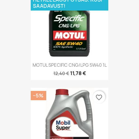
SAADAVUST!
MOTUL SPECIFIC CNG/LPG 5W40 1L
11,78 €
12,40 €
−5%
favorite_border