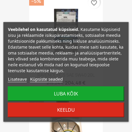
−5%
favorite_border
Veebilehel on kasutatud küpsiseid.
Kasutame küpsiseid
sisu ja reklaamide isikupärastamiseks, sotsiaalse meedia
funktsioonide pakkumiseks ning liikluse analüüsimiseks.
Edastame teavet selle kohta, kuidas meie saiti kasutate, ka
oma sotsiaalse meedia, reklaami- ja analüüsipartneritele,
kes võivad seda kombineerida muu teabega, mida olete
neile esitanud või mida nad on kogunud teiepoolse
teenuste kasutamise käigus.
RAVENOL HCS SAE 5W40 20L
Lisateave
Küpsiste seaded
204,48 €
215,24 €
LUBA KÕIK
−5%
favorite_border
KEELDU