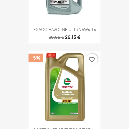
TEXACO HAVOLINE ULTRA 5W40 4L
29,13 €
30,66 €
−5%
favorite_border