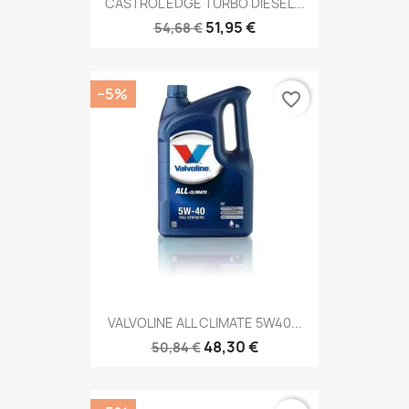
CASTROL EDGE TURBO DIESEL...
51,95 €
54,68 €
−5%
favorite_border
VALVOLINE ALL CLIMATE 5W40...
48,30 €
50,84 €