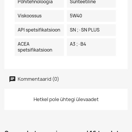
Põhitehnoloogia
Sünteetiline
Viskoossus
5W40
API spetsifikatsioon
SN ;·SN PLUS
ACEA
A3 ;·B4
spetsifikatsioon
Kommentaarid (0)
Hetkel pole ühtegi ülevaadet