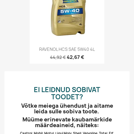
RAVENOL HCS SAE 5W40 4L
42,67 €
44,92 €
EI LEIDNUD SOBIVAT
TOODET?
Võtke meiega ühendust ja aitame
leida sulle sobiva toote.
Müüme erinevate kaubamärkide
määrdeaineid, näiteks:
Castrol, Mobil, Motul, Liqui Moly, Shell, Valvoline, Total, Elf,