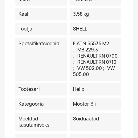
Kaal
3.58 kg
Tootja
SHELL
Spetsifikatsioonid
FIAT 9.55535 M2
;·MB 229.3
;·RENAULT RN 0700
;·RENAULT RN 0710
;·VW 502.00 ;·VW
505.00
Tootesari
Helix
Kategooria
Mootoriõli
Mõeldud
Sõiduautod
kasutamiseks