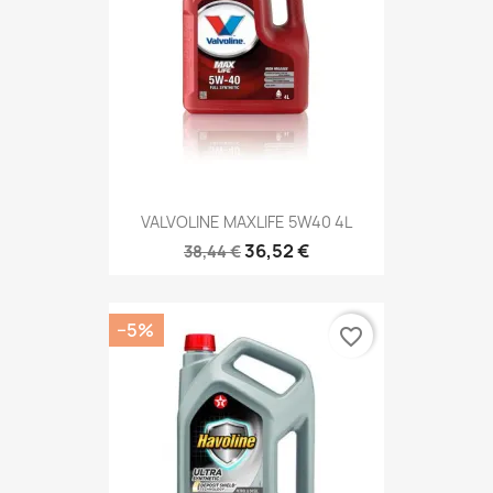
VALVOLINE MAXLIFE 5W40 4L
36,52 €
38,44 €
−5%
favorite_border