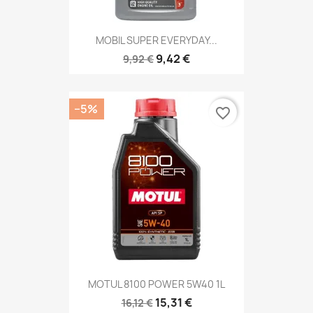
MOBIL SUPER EVERYDAY...
9,42 €
9,92 €
−5%
favorite_border
MOTUL 8100 POWER 5W40 1L
15,31 €
16,12 €