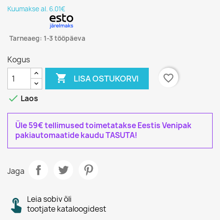
Kuumakse al. 6.01€
Tarneaeg: 1-3 tööpäeva
Kogus

favorite_border
LISA OSTUKORVI

Laos
Üle 59€ tellimused toimetatakse Eestis Venipak
pakiautomaatide kaudu TASUTA!
Jaga
Leia sobiv õli
tootjate kataloogidest