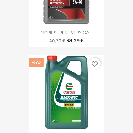
MOBIL SUPER EVERYDAY...
38,29 €
40,30 €
−5%
favorite_border