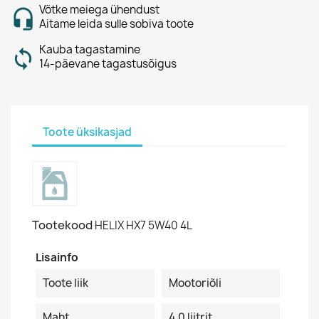
Võtke meiega ühendust
Aitame leida sulle sobiva toote
Kauba tagastamine
14-päevane tagastusõigus
Toote üksikasjad
Tootekood
HELIX HX7 5W40 4L
Lisainfo
Toote liik
Mootoriõli
Maht
4.0 liitrit