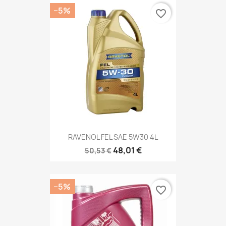
−5%
favorite_border
RAVENOL FEL SAE 5W30 4L
48,01 €
50,53 €
−5%
favorite_border