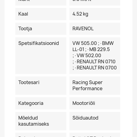
Kaal
4.52 kg
Tootja
RAVENOL
Spetsifikatsioonid
VW 505.00 ;·BMW
LL-01 ;·MB 229.5
;·VW 502.00
;·RENAULT RN 0710
;·RENAULT RN 0700
Tootesari
Racing Super
Performance
Kategooria
Mootoriõli
Mõeldud
Sõiduautod
kasutamiseks