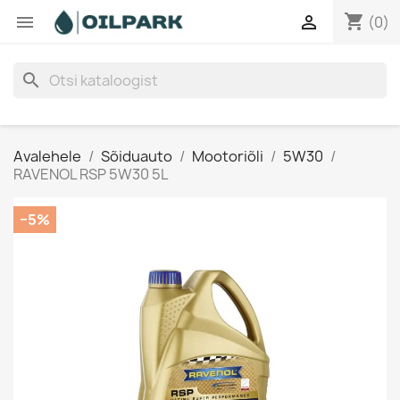
shopping_cart


(0)
search
Avalehele
Sõiduauto
Mootoriõli
5W30
RAVENOL RSP 5W30 5L
−5%