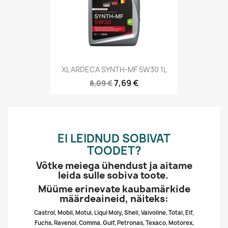
XL ARDECA SYNTH-MF 5W30 1L
7,69 €
8,09 €
EI LEIDNUD SOBIVAT
TOODET?
Võtke meiega ühendust ja aitame
leida sulle sobiva toote.
Müüme erinevate kaubamärkide
määrdeaineid, näiteks:
Castrol, Mobil, Motul, Liqui Moly, Shell, Valvoline, Total, Elf,
Fuchs, Ravenol, Comma, Gulf, Petronas, Texaco, Motorex,