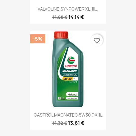
VALVOLINE SYNPOWER XL-III...
14,14 €
14,88 €
−5%
favorite_border
CASTROL MAGNATEC 5W30 DX 1L
13,61 €
14,32 €