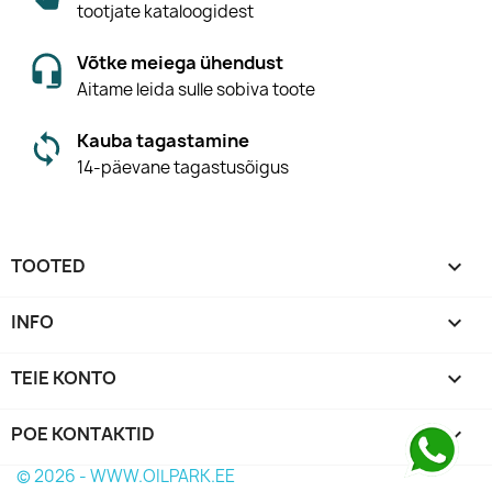
tootjate kataloogidest
Võtke meiega ühendust
Aitame leida sulle sobiva toote
Kauba tagastamine
14-päevane tagastusõigus
TOOTED

INFO

TEIE KONTO

POE KONTAKTID
keyboard_arrow_down
© 2026 - WWW.OILPARK.EE