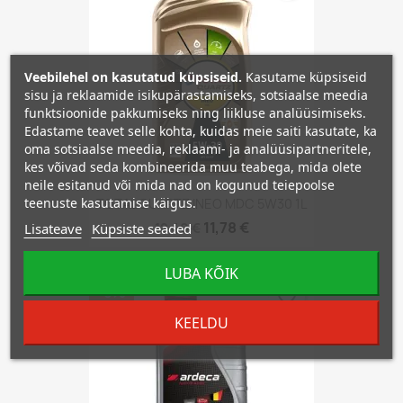
Veebilehel on kasutatud küpsiseid.
Kasutame küpsiseid
sisu ja reklaamide isikupärastamiseks, sotsiaalse meedia
funktsioonide pakkumiseks ning liikluse analüüsimiseks.
Edastame teavet selle kohta, kuidas meie saiti kasutate, ka
oma sotsiaalse meedia, reklaami- ja analüüsipartneritele,
kes võivad seda kombineerida muu teabega, mida olete
neile esitanud või mida nad on kogunud teiepoolse
teenuste kasutamise käigus.
TOTAL QUARTZ INEO MDC 5W30 1L
11,78 €
Lisateave
Küpsiste seaded
12,40 €
LUBA KÕIK
−5%
favorite_border
KEELDU