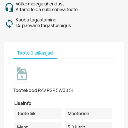
Võtke meiega ühendust
Aitame leida sulle sobiva toote
Kauba tagastamine
14-päevane tagastusõigus
Toote üksikasjad
Tootekood
RAV RSP 5W30 5L
Lisainfo
Toote liik
Mootoriõli
Maht
5.0 Iiitrit