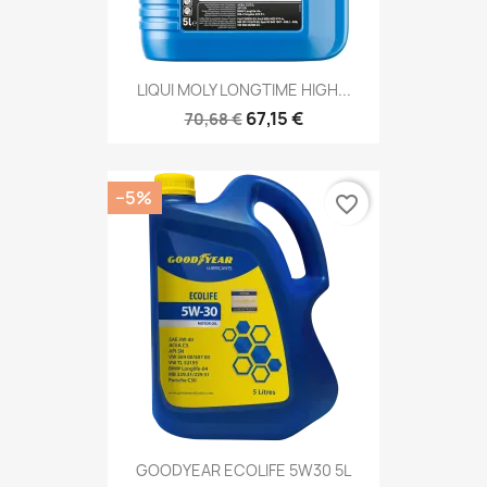
LIQUI MOLY LONGTIME HIGH...
67,15 €
70,68 €
−5%
favorite_border
GOODYEAR ECOLIFE 5W30 5L