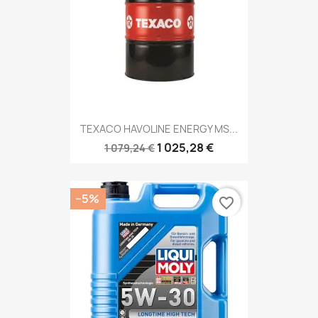
TEXACO HAVOLINE ENERGY MS...
1 025,28 €
1 079,24 €
−5%
favorite_border