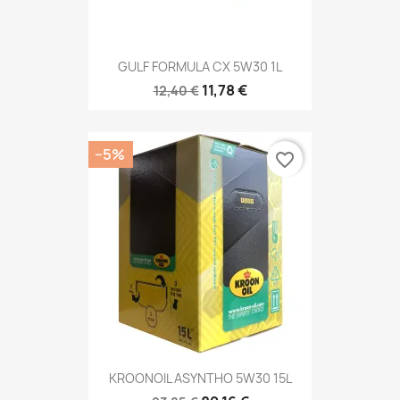
GULF FORMULA CX 5W30 1L
11,78 €
12,40 €
−5%
favorite_border
KROONOIL ASYNTHO 5W30 15L