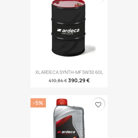
XL ARDECA SYNTH-MF 5W30 60L
390,29 €
410,84 €
−5%
favorite_border