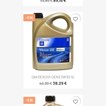
89,16 €
93,85 €
−5%
favorite_border
GM DEXOS1 GEN3 5W30 5L
38,29 €
40,30 €
−5%
favorite_border