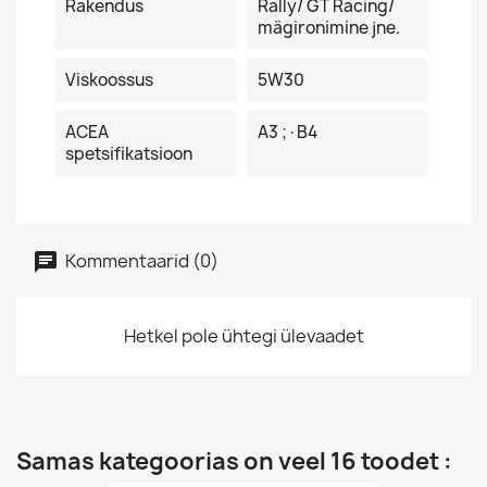
Rakendus
Rally/ GT Racing/
mägironimine jne.
Viskoossus
5W30
ACEA
A3 ;·B4
spetsifikatsioon
Kommentaarid (0)
Hetkel pole ühtegi ülevaadet
Samas kategoorias on veel 16 toodet :