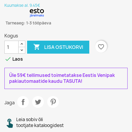
Kuumakse al. 9.45€
Tarneaeg: 1-3 tööpäeva
Kogus

favorite_border
LISA OSTUKORVI

Laos
Üle 59€ tellimused toimetatakse Eestis Venipak
pakiautomaatide kaudu TASUTA!
Jaga
Leia sobiv õli
tootjate kataloogidest