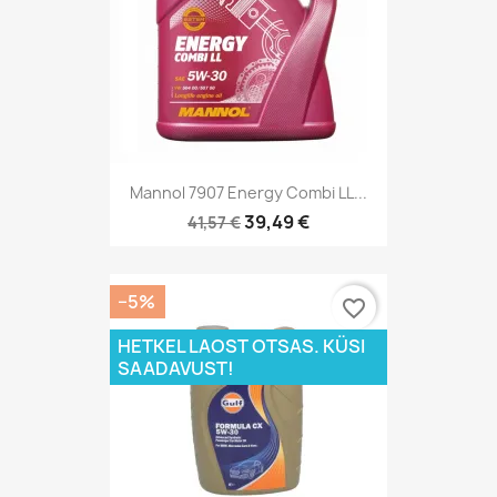
Mannol 7907 Energy Combi LL...
39,49 €
41,57 €
−5%
favorite_border
HETKEL LAOST OTSAS. KÜSI
SAADAVUST!