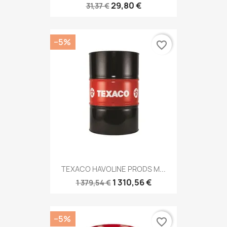
29,80 €
31,37 €
−5%
favorite_border
TEXACO HAVOLINE PRODS M...
1 310,56 €
1 379,54 €
−5%
favorite_border