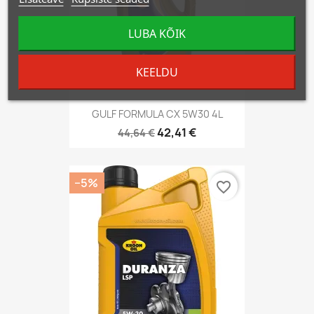
LUBA KÕIK
KEELDU
GULF FORMULA CX 5W30 4L
42,41 €
44,64 €
−5%
favorite_border