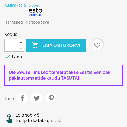
Kuumakse al. 6.95€
Tarneaeg: 1-3 tööpäeva
Kogus

favorite_border
LISA OSTUKORVI

Laos
Üle 59€ tellimused toimetatakse Eestis Venipak
pakiautomaatide kaudu TASUTA!
Jaga
Leia sobiv õli
tootjate kataloogidest