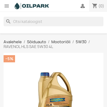
shopping_cart


(0)
search
Avalehele
Sõiduauto
Mootoriõli
5W30
RAVENOL HLS SAE 5W30 4L
−5%