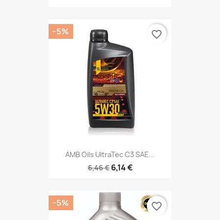
−5%
favorite_border
AMB Oils UltraTec C3 SAE...
6,14 €
6,46 €
−5%
favorite_border