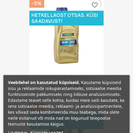
−5%
favorite_border
HETKEL LAOST OTSAS. KÜSI
SAADAVUST!
RAVENOL VMP SAE 5W30 1L
Veebilehel on kasutatud küpsiseid.
Kasutame küpsiseid
21,34 €
22,46 €
sisu ja reklaamide isikupärastamiseks, sotsiaalse meedia
funktsioonide pakkumiseks ning liikluse analüüsimiseks.
Edastame teavet selle kohta, kuidas meie saiti kasutate, ka
oma sotsiaalse meedia, reklaami- ja analüüsipartneritele,
−5%
favorite_border
kes võivad seda kombineerida muu teabega, mida olete
neile esitanud või mida nad on kogunud teiepoolse
HETKEL LAOST OTSAS. KÜSI
teenuste kasutamise käigus.
SAADAVUST!
Lisateave
Küpsiste seaded