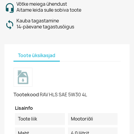
Võtke meiega ühendust
Aitame leida sulle sobiva toote
Kauba tagastamine
14-päevane tagastusõigus
Toote üksikasjad
Tootekood
RAV HLS SAE 5W30 4L
Lisainfo
Toote liik
Mootoriõli
Maht
4.0 liitrit