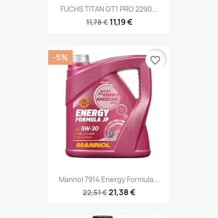
FUCHS TITAN GT1 PRO 2290...
11,19 €
11,78 €
−5%
favorite_border
Mannol 7914 Energy Formula...
21,38 €
22,51 €