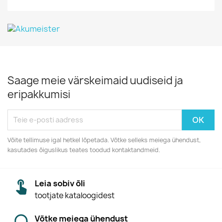
Saage meie värskeimaid uudiseid ja
eripakkumisi
Võite tellimuse igal hetkel lõpetada. Võtke selleks meiega ühendust,
kasutades õiguslikus teates toodud kontaktandmeid.
Leia sobiv õli
tootjate kataloogidest
Võtke meiega ühendust