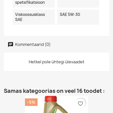
spetsifikatsioon
Viskoossusklass
SAE 5W-30
SAE
Kommentaarid (0)
Hetkel pole ühtegi ülevaadet
Samas kategoorias on veel 16 toodet :
−5%
favorite_border