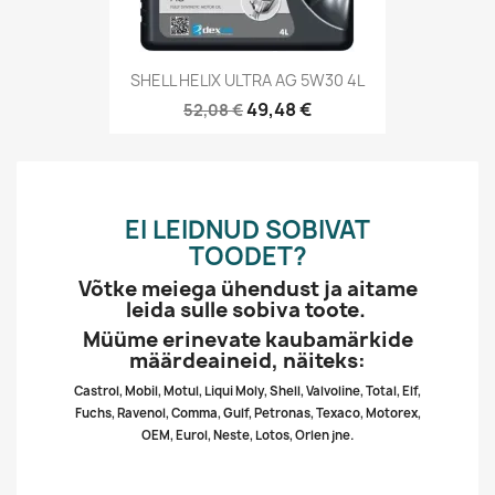
SHELL HELIX ULTRA AG 5W30 4L
49,48 €
52,08 €
EI LEIDNUD SOBIVAT
TOODET?
Võtke meiega ühendust ja aitame
leida sulle sobiva toote.
Müüme erinevate kaubamärkide
määrdeaineid, näiteks:
Castrol, Mobil, Motul, Liqui Moly, Shell, Valvoline, Total, Elf,
Fuchs, Ravenol, Comma, Gulf, Petronas, Texaco, Motorex,
OEM, Eurol, Neste, Lotos, Orlen jne.