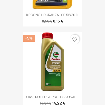
KROONOIL DURANZA LSP 5W30 1L
8,13 €
8,56 €
−5%
favorite_border
CASTROL EDGE PROFESSIONAL...
14,22 €
14,97 €