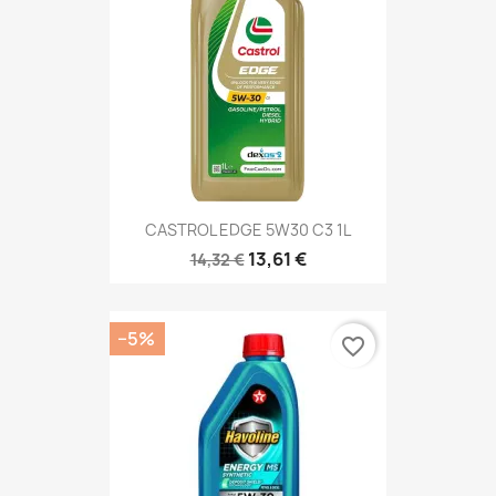
CASTROL EDGE 5W30 C3 1L
13,61 €
14,32 €
−5%
favorite_border