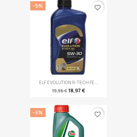
−5%
favorite_border
ELF EVOLUTION R-TECH FE...
18,97 €
19,96 €
−5%
favorite_border