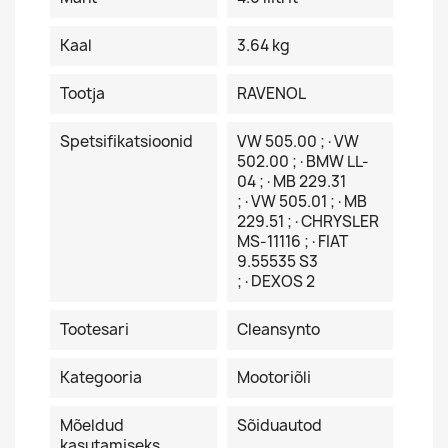
Kaal
3.64 kg
Tootja
RAVENOL
Spetsifikatsioonid
VW 505.00 ;·VW
502.00 ;·BMW LL-
04 ;·MB 229.31
;·VW 505.01 ;·MB
229.51 ;·CHRYSLER
MS-11116 ;·FIAT
9.55535 S3
;·DEXOS 2
Tootesari
Cleansynto
Kategooria
Mootoriõli
Mõeldud
Sõiduautod
kasutamiseks