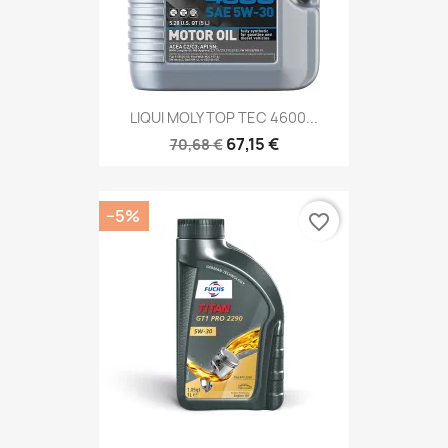
LIQUI MOLY TOP TEC 4600...
67,15 €
70,68 €
−5%
favorite_border