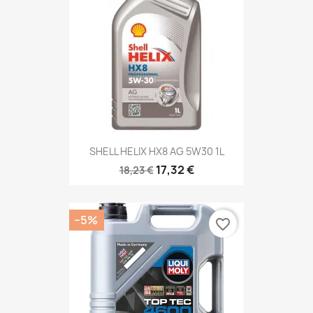
SHELL HELIX HX8 AG 5W30 1L
17,32 €
18,23 €
−5%
favorite_border