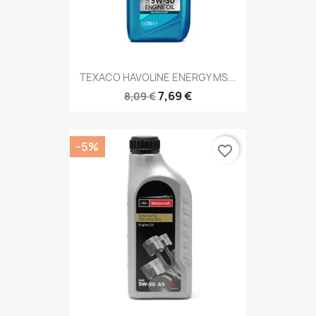
TEXACO HAVOLINE ENERGY MS...
7,69 €
8,09 €
−5%
favorite_border