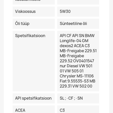
Viskoossus
5W30
Õli tüüp
Sünteetiline õli
Spetsifikatsioon
API CF API SN BMW
Longlife-04 GM
dexos2 ACEA C3
MB-Freigabe 229.51
MB-Freigabe
229.52 OV0401547
nur Diesel VW 501
01 VW 505 01
Chrysler MS-11106
Fiat 9.55535-S3 MB
229.31 VW 502 00
API spetsifikatsioon
SL ;·CF ;·SN
ACEA
C3