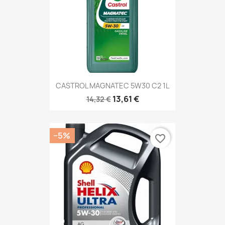
CASTROL MAGNATEC 5W30 C2 1L
13,61 €
14,32 €
−5%
favorite_border