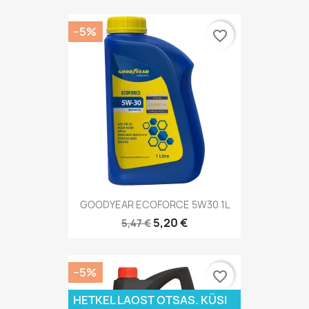
−5%
favorite_border
GOODYEAR ECOFORCE 5W30 1L
5,20 €
5,47 €
−5%
favorite_border
HETKEL LAOST OTSAS. KÜSI