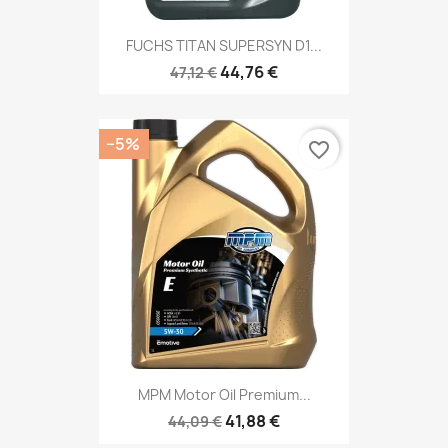
FUCHS TITAN SUPERSYN D1...
44,76 €
47,12 €
−5%
favorite_border
MPM Motor Oil Premium...
41,88 €
44,09 €