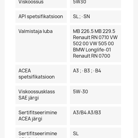
Viskoossus
5W30
API spetsifikatsioon
SL ;·SN
Valmistaja luba
MB 226.5 MB 229.5
Renault RN 0710 VW
502 00 VW 505 00
BMW Longlife-01
Renault RN 0700
ACEA
A3 ;·B3 ;·B4
spetsifikatsioon
Viskoossusklass
5W-30
SAE järgi
Sertifitseerimine
A3/B4 A3/B3
ACEA järgi
Sertifitseerimine
SL