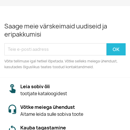
Saage meie värskeimaid uudiseid ja
eripakkumisi
Võite tellimuse igal hetkel lõpetada. Võtke selleks meiega ühendust,
kasutades õiguslikus teates toodud kontaktandmeid.
Leia sobiv õli
tootjate kataloogidest
Võtke meiega ühendust
Aitame leida sulle sobiva toote
Kauba tagastamine