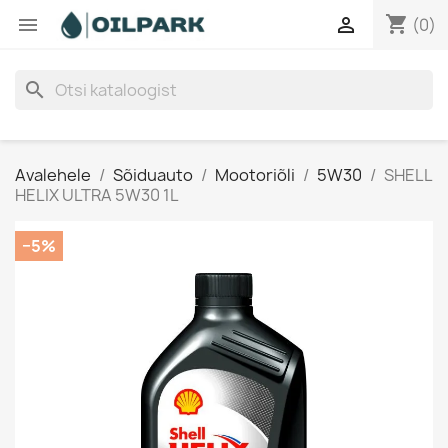
shopping_cart


(0)
search
Avalehele
Sõiduauto
Mootoriõli
5W30
SHELL
HELIX ULTRA 5W30 1L
−5%