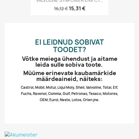
VALVOLINE SYNPOWER ENV C1...
15,31 €
16,12 €
EI LEIDNUD SOBIVAT
TOODET?
Võtke meiega ühendust ja aitame
leida sulle sobiva toote.
Müüme erinevate kaubamärkide
määrdeaineid, näiteks:
Castrol, Mobil, Motul, Liqui Moly, Shell, Valvoline, Total, Elf,
Fuchs, Ravenol, Comma, Gulf, Petronas, Texaco, Motorex,
OEM, Eurol, Neste, Lotos, Orlen jne.