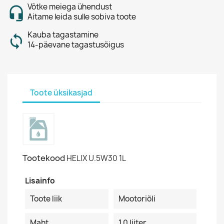
Võtke meiega ühendust
Aitame leida sulle sobiva toote
Kauba tagastamine
14-päevane tagastusõigus
Toote üksikasjad
Tootekood
HELIX U.5W30 1L
Lisainfo
Toote liik
Mootoriõli
Maht
1.0 liiter