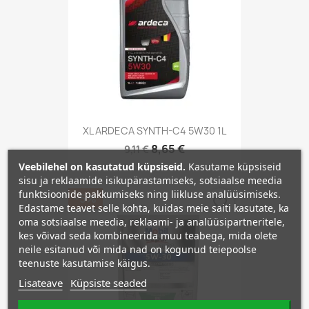
XL ARDECA SYNTH-C4 5W30 1L
8,65 €
9,11 €
Veebilehel on kasutatud küpsiseid.
Kasutame küpsiseid
sisu ja reklaamide isikupärastamiseks, sotsiaalse meedia
funktsioonide pakkumiseks ning liikluse analüüsimiseks.
−5%
favorite_border
Edastame teavet selle kohta, kuidas meie saiti kasutate, ka
oma sotsiaalse meedia, reklaami- ja analüüsipartneritele,
kes võivad seda kombineerida muu teabega, mida olete
neile esitanud või mida nad on kogunud teiepoolse
teenuste kasutamise käigus.
Lisateave
Küpsiste seaded