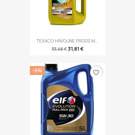
TEXACO HAVOLINE PRODS M...
31,81 €
33,48 €
−5%
favorite_border