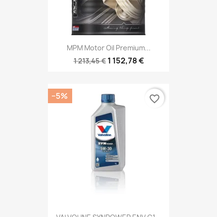
MPM Motor Oil Premium...
1 152,78 €
1 213,45 €
−5%
favorite_border