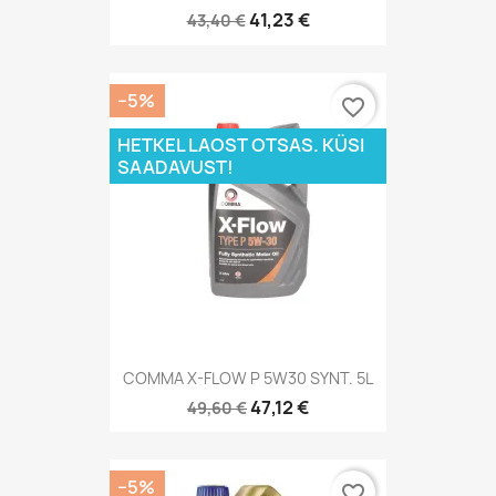
41,23 €
43,40 €
−5%
favorite_border
HETKEL LAOST OTSAS. KÜSI
SAADAVUST!
COMMA X-FLOW P 5W30 SYNT. 5L
47,12 €
49,60 €
−5%
favorite_border