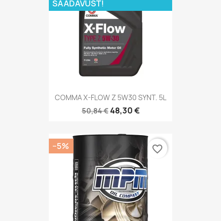
SAADAVUST!
COMMA X-FLOW Z 5W30 SYNT. 5L
48,30 €
50,84 €
−5%
favorite_border