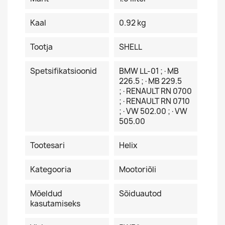
Kaal
0.92 kg
Tootja
SHELL
Spetsifikatsioonid
BMW LL-01 ;·MB
226.5 ;·MB 229.5
;·RENAULT RN 0700
;·RENAULT RN 0710
;·VW 502.00 ;·VW
505.00
Tootesari
Helix
Kategooria
Mootoriõli
Mõeldud
Sõiduautod
kasutamiseks