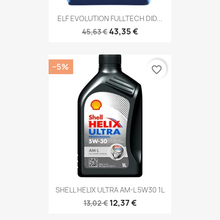
ELF EVOLUTION FULLTECH DID...
43,35 €
45,63 €
−5%
favorite_border
SHELL HELIX ULTRA AM-L 5W30 1L
12,37 €
13,02 €