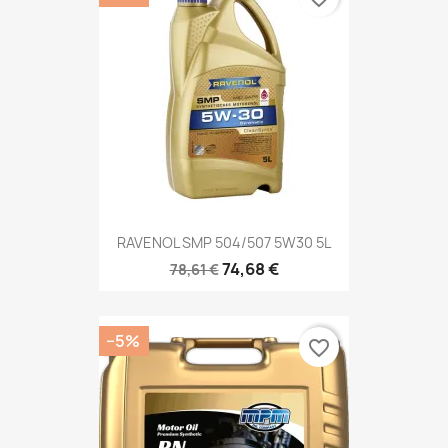
RAVENOL SMP 504/507 5W30 5L
74,68 €
78,61 €
−5%
favorite_border