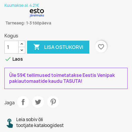
Kuumakse al. 4.21€
Tarneaeg: 1-3 tööpäeva
Kogus

favorite_border
LISA OSTUKORVI

Laos
Üle 59€ tellimused toimetatakse Eestis Venipak
pakiautomaatide kaudu TASUTA!
Jaga
Leia sobiv õli
tootjate kataloogidest