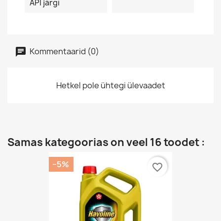
API järgi
Kommentaarid (0)
Hetkel pole ühtegi ülevaadet
Samas kategoorias on veel 16 toodet :
−5%
favorite_border