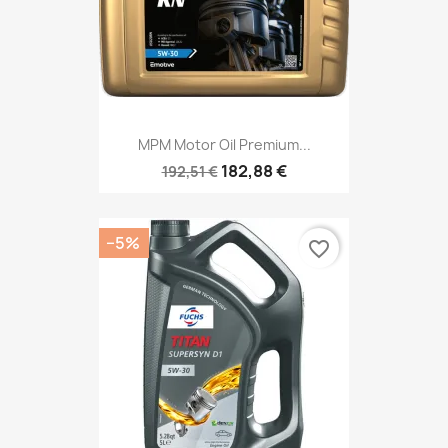
MPM Motor Oil Premium...
182,88 €
192,51 €
−5%
favorite_border