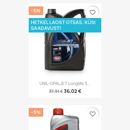
−5%
favorite_border
HETKEL LAOST OTSAS. KÜSI
SAADAVUST!
UNIL-OPALJET Longlife 3...
36,02 €
37,91 €
−5%
favorite_border