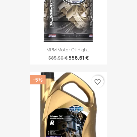
MPM Motor Oil High...
556,61 €
585,90 €
−5%
favorite_border