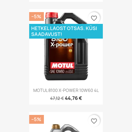
−5%
favorite_border
HETKEL LAOST OTSAS. KÜSI
SAADAVUST!
MOTUL 8100 X-POWER 10W60 4L
44,76 €
47,12 €
−5%
favorite_border