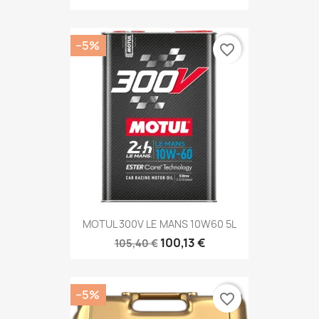
−5%
favorite_border
MOTUL 300V LE MANS 10W60 5L
100,13 €
105,40 €
−5%
favorite_border