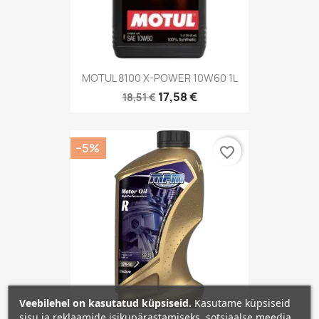
MOTUL 8100 X-POWER 10W60 1L
17,58 €
18,51 €
−5%
favorite_border
Veebilehel on kasutatud küpsiseid.
Kasutame küpsiseid
sisu ja reklaamide isikupärastamiseks, sotsiaalse meedia