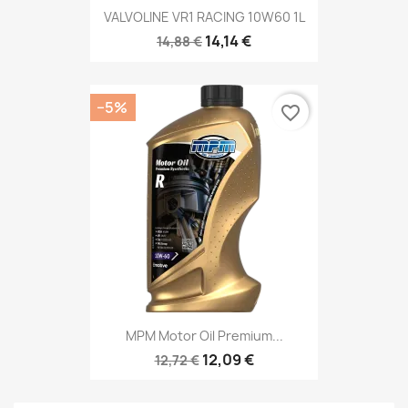
VALVOLINE VR1 RACING 10W60 1L
14,14 €
14,88 €
−5%
favorite_border
MPM Motor Oil Premium...
12,09 €
12,72 €