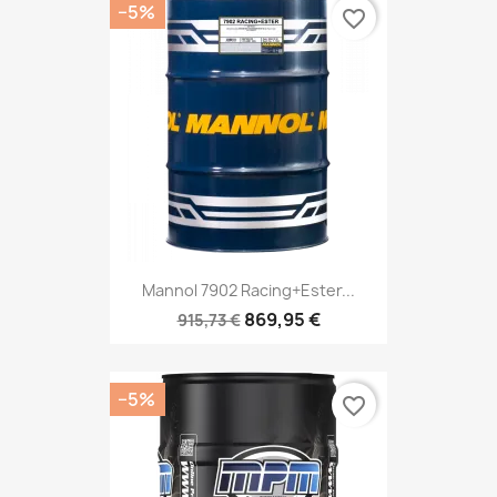
−5%
favorite_border
Mannol 7902 Racing+Ester...
869,95 €
915,73 €
−5%
favorite_border