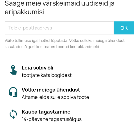
Saage meie värskeimaid uudiseid ja
eripakkumisi
Võite tellimuse igal hetkel lõpetada. Võtke selleks meiega ühendust,
kasutades õiguslikus teates toodud kontaktandmeid.
Leia sobiv õli
tootjate kataloogidest
Võtke meiega ühendust
Aitame leida sulle sobiva toote
Kauba tagastamine
14-päevane tagastusõigus