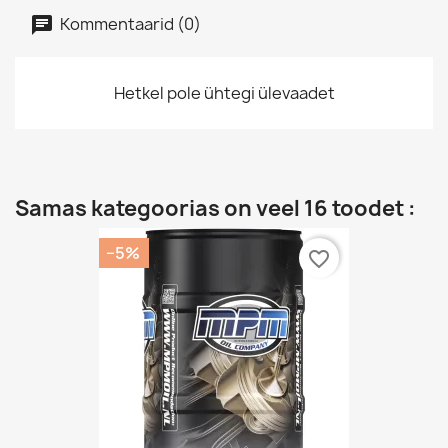
Kommentaarid (0)
Hetkel pole ühtegi ülevaadet
Samas kategoorias on veel 16 toodet :
−5%
favorite_border