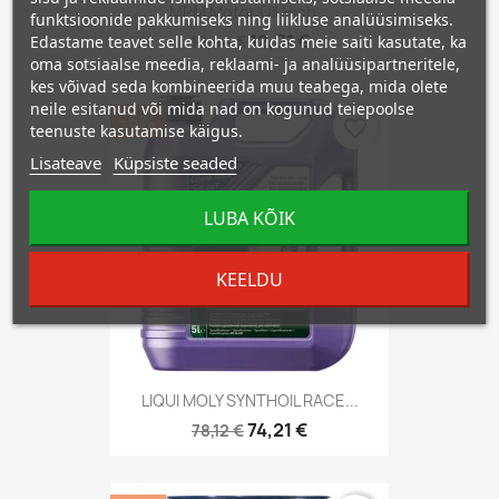
MPM Motor Oil High...
funktsioonide pakkumiseks ning liikluse analüüsimiseks.
12,01 €
Edastame teavet selle kohta, kuidas meie saiti kasutate, ka
12,64 €
oma sotsiaalse meedia, reklaami- ja analüüsipartneritele,
kes võivad seda kombineerida muu teabega, mida olete
neile esitanud või mida nad on kogunud teiepoolse
−5%
favorite_border
teenuste kasutamise käigus.
Lisateave
Küpsiste seaded
LUBA KÕIK
KEELDU
LIQUI MOLY SYNTHOIL RACE...
74,21 €
78,12 €