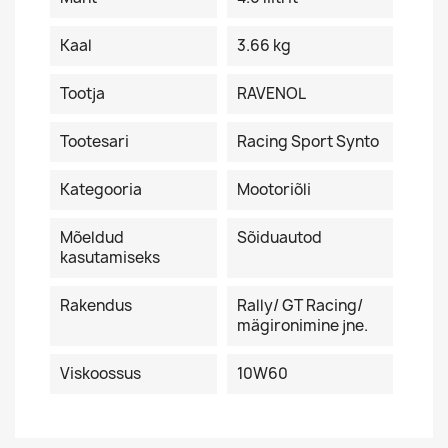
Kaal
3.66 kg
Tootja
RAVENOL
Tootesari
Racing Sport Synto
Kategooria
Mootoriõli
Mõeldud
Sõiduautod
kasutamiseks
Rakendus
Rally/ GT Racing/
mägironimine jne.
Viskoossus
10W60