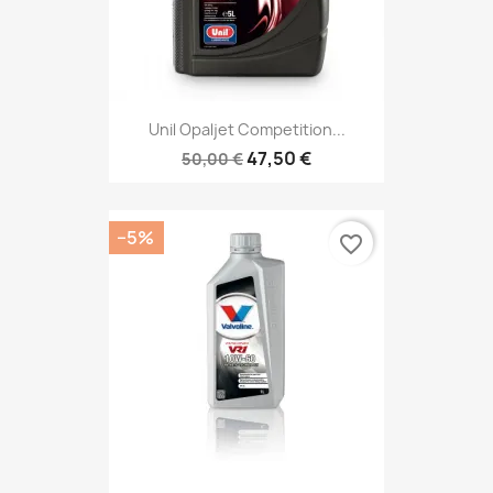
Unil Opaljet Competition...
47,50 €
50,00 €
−5%
favorite_border