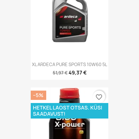
XL ARDECA PURE SPORTS 10W60 5L
49,37 €
51,97 €
−5%
favorite_border
HETKEL LAOST OTSAS. KÜSI
SAADAVUST!