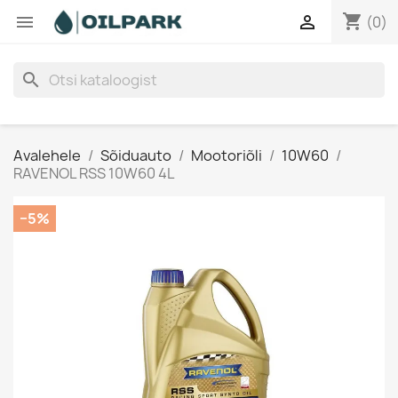
shopping_cart


(0)
search
Avalehele
Sõiduauto
Mootoriõli
10W60
RAVENOL RSS 10W60 4L
−5%