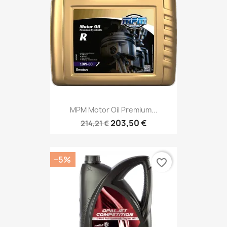
MPM Motor Oil Premium...
203,50 €
214,21 €
−5%
favorite_border