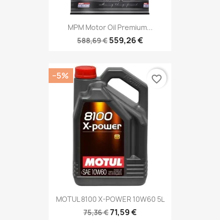
MPM Motor Oil Premium...
559,26 €
588,69 €
−5%
favorite_border
MOTUL 8100 X-POWER 10W60 5L
71,59 €
75,36 €