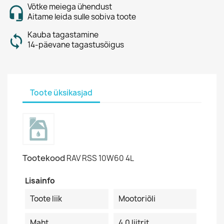
Võtke meiega ühendust
Aitame leida sulle sobiva toote
Kauba tagastamine
14-päevane tagastusõigus
Toote üksikasjad
Tootekood
RAV RSS 10W60 4L
Lisainfo
Toote liik
Mootoriõli
Maht
4.0 liitrit