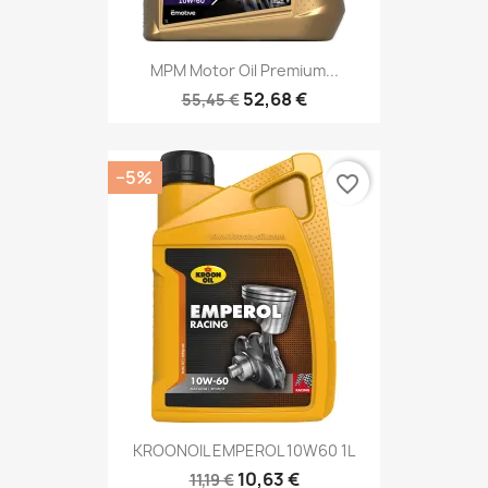
MPM Motor Oil Premium...
52,68 €
55,45 €
−5%
favorite_border
KROONOIL EMPEROL 10W60 1L
10,63 €
11,19 €