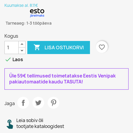
Kuumakse al. 8.11€
Tarneaeg: 1-3 tööpäeva
Kogus

favorite_border
LISA OSTUKORVI

Laos
Üle 59€ tellimused toimetatakse Eestis Venipak
pakiautomaatide kaudu TASUTA!
Jaga
Leia sobiv õli
tootjate kataloogidest