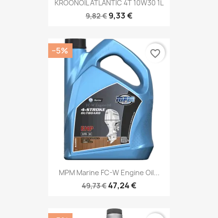
KROONOIL ATLANTIC 4T 10W30 1L
9,33 €
9,82 €
−5%
favorite_border
MPM Marine FC-W Engine Oil...
47,24 €
49,73 €