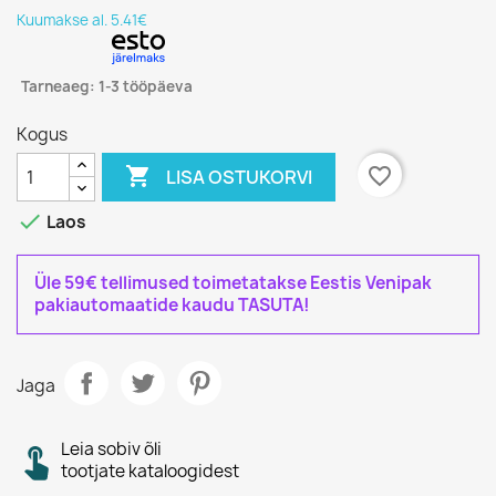
Kuumakse al. 5.41€
Tarneaeg: 1-3 tööpäeva
Kogus

favorite_border
LISA OSTUKORVI

Laos
Üle 59€ tellimused toimetatakse Eestis Venipak
pakiautomaatide kaudu TASUTA!
Jaga
Leia sobiv õli
tootjate kataloogidest