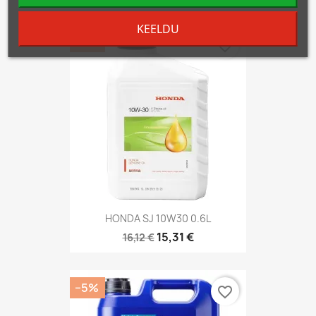
KEELDU
−5%
favorite_border
HONDA SJ 10W30 0.6L
15,31 €
16,12 €
−5%
favorite_border