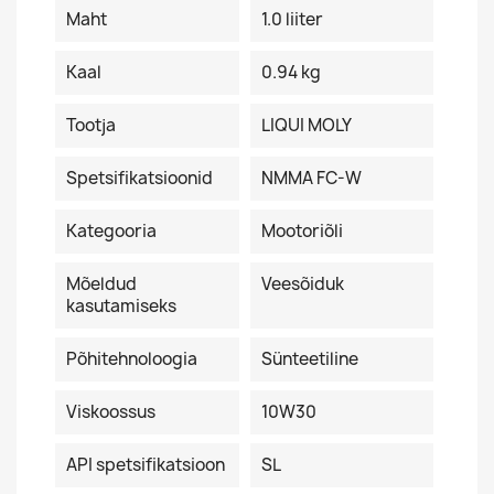
Maht
1.0 liiter
Kaal
0.94 kg
Tootja
LIQUI MOLY
Spetsifikatsioonid
NMMA FC-W
Kategooria
Mootoriõli
Mõeldud
Veesõiduk
kasutamiseks
Põhitehnoloogia
Sünteetiline
Viskoossus
10W30
API spetsifikatsioon
SL