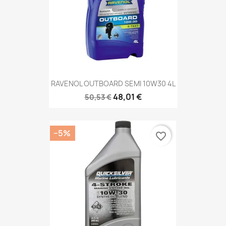
RAVENOL OUTBOARD SEMI 10W30 4L
48,01 €
50,53 €
−5%
favorite_border