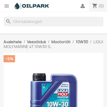
shopping_cart


(0)
search
Avalehele
Veesõiduk
Mootoriõli
10W30
LIQUI
MOLY MARINE 4T 10W30 1L
−5%