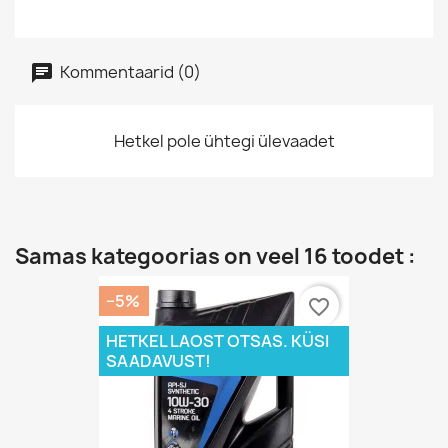
Kommentaarid (0)
Hetkel pole ühtegi ülevaadet
Samas kategoorias on veel 16 toodet :
−5%
favorite_border
HETKEL LAOST OTSAS. KÜSI
SAADAVUST!