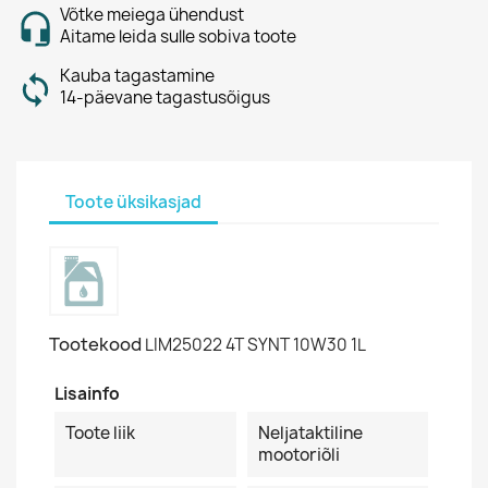
Võtke meiega ühendust
Aitame leida sulle sobiva toote
Kauba tagastamine
14-päevane tagastusõigus
Toote üksikasjad
Tootekood
LIM25022 4T SYNT 10W30 1L
Lisainfo
Toote liik
Neljataktiline
mootoriõli