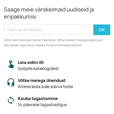
Saage meie värskeimaid uudiseid ja
eripakkumisi
Võite tellimuse igal hetkel lõpetada. Võtke selleks meiega ühendust,
kasutades õiguslikus teates toodud kontaktandmeid.
Leia sobiv õli
tootjate kataloogidest
Võtke meiega ühendust
Aitame leida sulle sobiva toote
Kauba tagastamine
14-päevane tagastusõigus