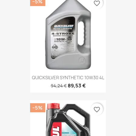
−5%
favorite_border
QUICKSILVER SYNTHETIC 10W30 4L
89,53 €
94,24 €
−5%
favorite_border