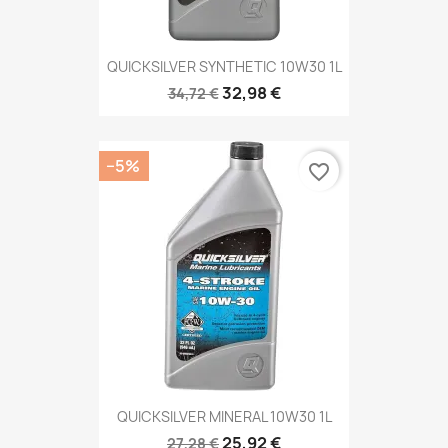
QUICKSILVER SYNTHETIC 10W30 1L
32,98 €
34,72 €
−5%
favorite_border
QUICKSILVER MINERAL 10W30 1L
25,92 €
27,28 €