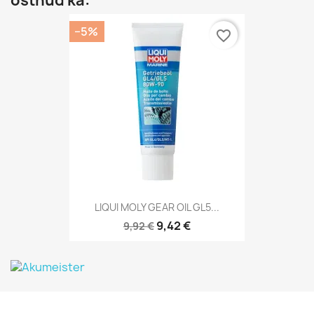
ostnud ka:
−5%
favorite_border
LIQUI MOLY GEAR OIL GL5...
9,42 €
9,92 €