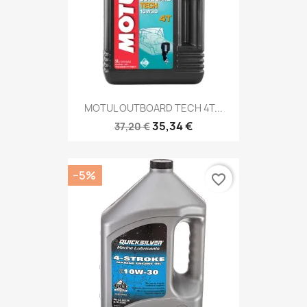
MOTUL OUTBOARD TECH 4T...
35,34 €
37,20 €
−5%
favorite_border