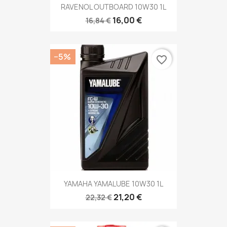
RAVENOL OUTBOARD 10W30 1L
16,00 €
16,84 €
−5%
favorite_border
YAMAHA YAMALUBE 10W30 1L
21,20 €
22,32 €