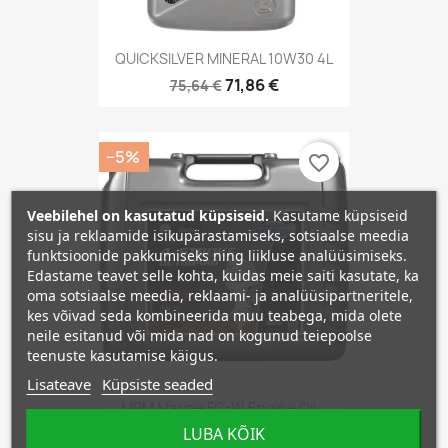
QUICKSILVER MINERAL 10W30 4L
71,86 €
75,64 €
−5%
favorite_border
Veebilehel on kasutatud küpsiseid.
Kasutame küpsiseid
sisu ja reklaamide isikupärastamiseks, sotsiaalse meedia
funktsioonide pakkumiseks ning liikluse analüüsimiseks.
Edastame teavet selle kohta, kuidas meie saiti kasutate, ka
oma sotsiaalse meedia, reklaami- ja analüüsipartneritele,
kes võivad seda kombineerida muu teabega, mida olete
neile esitanud või mida nad on kogunud teiepoolse
teenuste kasutamise käigus.
Lisateave
Küpsiste seaded
MPM Marine FC-W Engine Oil...
LUBA KÕIK
172,28 €
181,35 €