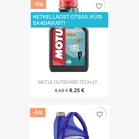
−5%
favorite_border
HETKEL LAOST OTSAS. KÜSI
SAADAVUST!
MOTUL OUTBOARD TECH 4T...
8,25 €
8,68 €
−5%
favorite_border