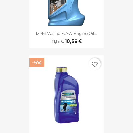
MPM Marine FC-W Engine Oil...
10,59 €
11,15 €
−5%
favorite_border