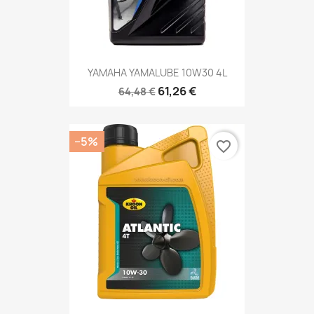
YAMAHA YAMALUBE 10W30 4L
61,26 €
64,48 €
−5%
favorite_border