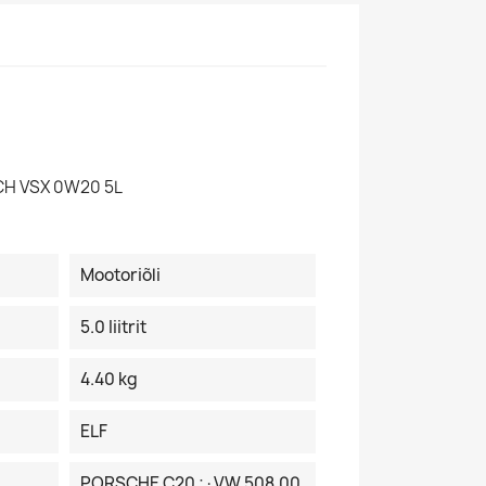
CH VSX 0W20 5L
Mootoriõli
5.0 Iiitrit
4.40 kg
ELF
PORSCHE C20 ;·VW 508.00