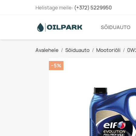
Helistage meile:
(+372) 5229950
SÕIDUAUTO
Avalehele
Sõiduauto
Mootoriõli
0W
−5%