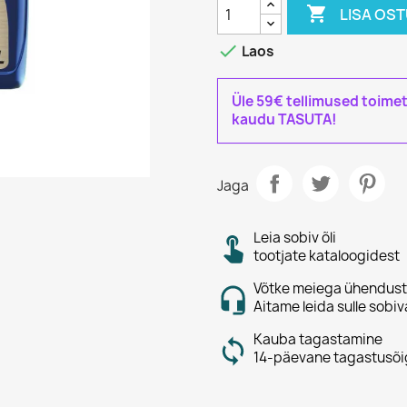

LISA OS

Laos
Üle 59€ tellimused toime
kaudu TASUTA!
Jaga
Leia sobiv õli
tootjate kataloogidest
Võtke meiega ühendust
Aitame leida sulle sobiv
Kauba tagastamine
14-päevane tagastusõi