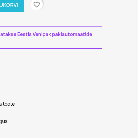
favorite_border
TUKORVI
tatakse Eestis Venipak pakiautomaatide
a toote
gus