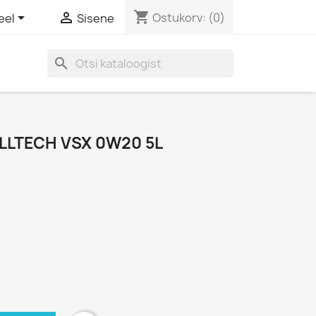
shopping_cart


Ostukorv:
(0)
eel
Sisene
search
LLTECH VSX 0W20 5L