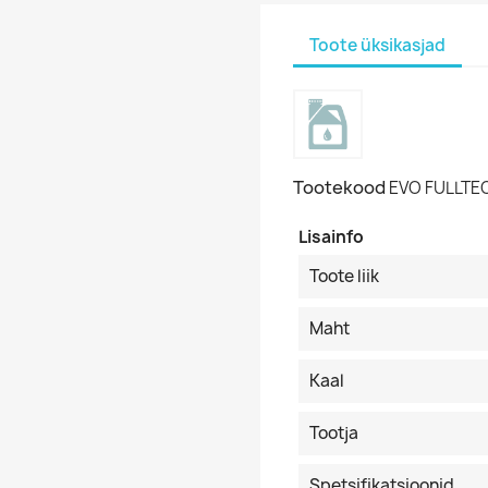
Toote üksikasjad
Tootekood
EVO FULLTE
Lisainfo
Toote liik
Maht
Kaal
Tootja
Spetsifikatsioonid