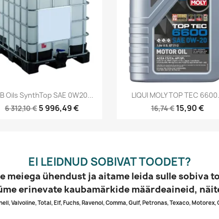
Kiirvaade
Kiirvaade


B Oils SynthTop SAE 0W20...
LIQUI MOLY TOP TEC 6600.
5 996,49 €
15,90 €
6 312,10 €
16,74 €
EI LEIDNUD SOBIVAT TOODET?
e meiega ühendust ja aitame leida sulle sobiva t
me erinevate kaubamärkide määrdeaineid, näit
Shell, Valvoline, Total, Elf, Fuchs, Ravenol, Comma, Gulf, Petronas, Texaco, Motorex, 