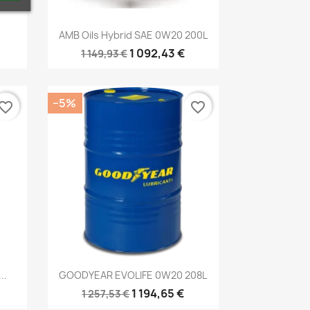
Kiirvaade

.
AMB Oils Hybrid SAE 0W20 200L
1 092,43 €
1 149,93 €
−5%
vorite_border
favorite_border
Kiirvaade

..
GOODYEAR EVOLIFE 0W20 208L
1 194,65 €
1 257,53 €