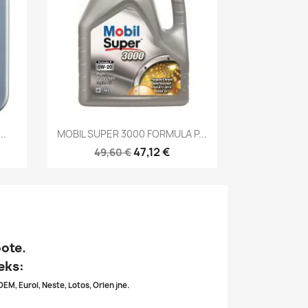
Kiirvaade

..
MOBIL SUPER 3000 FORMULA P...
47,12 €
49,60 €
oote.
eks:
OEM, Eurol, Neste, Lotos, Orlen jne.