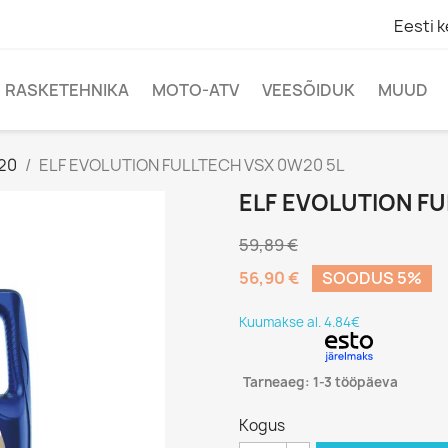
Eesti k
RASKETEHNIKA
MOTO-ATV
VEESÕIDUK
MUUD
20
ELF EVOLUTION FULLTECH VSX 0W20 5L
ELF EVOLUTION FU
59,89 €
56,90 €
SOODUS 5%
Kuumakse al. 4.84€
Tarneaeg: 1-3 tööpäeva
Kogus