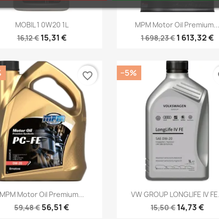
Kiirvaade
Kiirvaade


MOBIL 1 0W20 1L
MPM Motor Oil Premium..
15,31 €
1 613,32 €
16,12 €
1 698,23 €
%
−5%
favorite_border
fa
Kiirvaade
Kiirvaade


MPM Motor Oil Premium...
VW GROUP LONGLIFE IV FE.
56,51 €
14,73 €
59,48 €
15,50 €