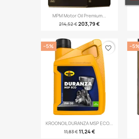
Kiirvaade

MPM Motor Oil Premium...
203,79 €
214,52 €
−5%
−5
favorite_border
Kiirvaade

KROONOIL DURANZA MSP ECO...
11,24 €
11,83 €