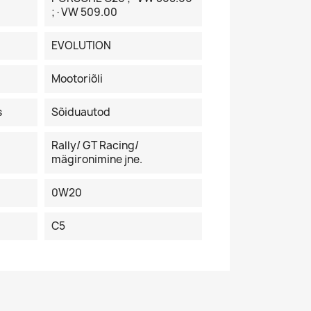
;·VW 509.00
EVOLUTION
Mootoriõli
s
Sõiduautod
Rally/ GT Racing/
mägironimine jne.
0W20
C5