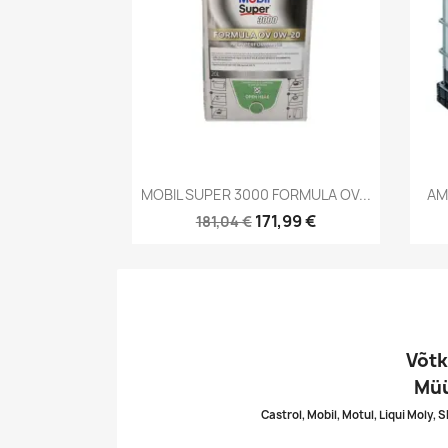
Kiirvaade

MOBIL SUPER 3000 FORMULA OV...
AM
171,99 €
181,04 €
Võtk
Müü
Castrol, Mobil, Motul, Liqui Moly, 