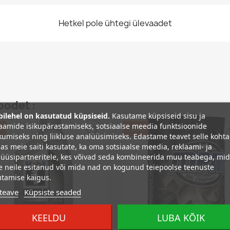
Hetkel pole ühtegi ülevaadet
oodet :
ilehel on kasutatud küpsiseid.
Kasutame küpsiseid sisu ja
aamide isikupärastamiseks, sotsiaalse meedia funktsioonide
%
−5%
favorite_border
fa
umiseks ning liikluse analüüsimiseks. Edastame teavet selle kohta
as meie saiti kasutate, ka oma sotsiaalse meedia, reklaami- ja
üüsipartneritele, kes võivad seda kombineerida muu teabega, mi
e neile esitanud või mida nad on kogunud teiepoolse teenuste
tamise käigus.
teave
Küpsiste seaded
KEELDU
LUBA KÕIK