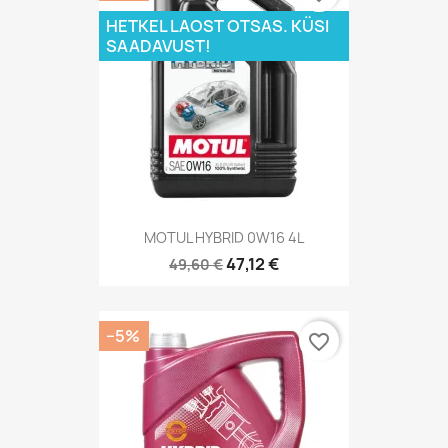
HETKEL LAOST OTSAS. KÜSI
SAADAVUST!
MOTUL HYBRID 0W16 4L
47,12 €
49,60 €
−5%
favorite_border