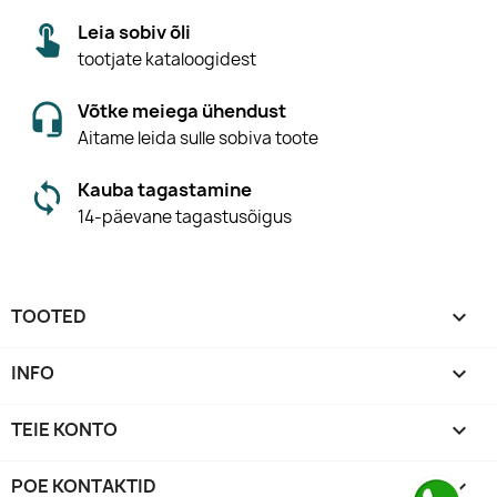
Leia sobiv õli
tootjate kataloogidest
Võtke meiega ühendust
Aitame leida sulle sobiva toote
Kauba tagastamine
14-päevane tagastusõigus
TOOTED

INFO

TEIE KONTO

POE KONTAKTID
keyboard_arrow_down