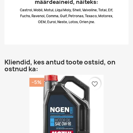
määrdeaineid, näiteks:
Castrol, Mobil, Motul, Liqui Moly, Shell, Valvoline, Total, Elf,
Fuchs, Ravenol, Comma, Gulf, Petronas, Texaco, Motorex,
OEM, Eurol, Neste, Lotos, Orlen jne.
Kliendid, kes antud toote ostsid, on
ostnud ka:
−5%
favorite_border