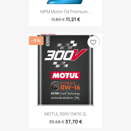
MPM Motor Oil Premium...
11,21 €
11,80 €
−5%
favorite_border
MOTUL 300V 0W16 2L
37,70 €
39,68 €