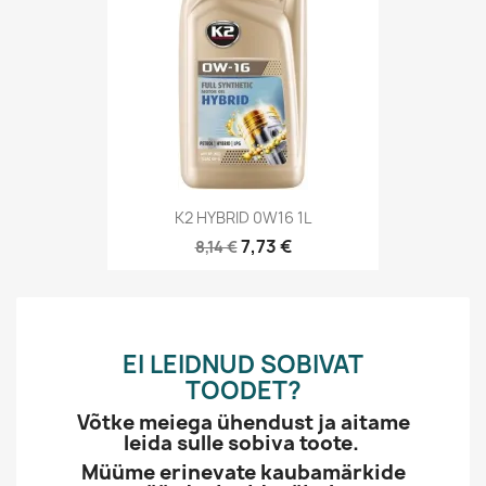
K2 HYBRID 0W16 1L
7,73 €
8,14 €
EI LEIDNUD SOBIVAT
TOODET?
Võtke meiega ühendust ja aitame
leida sulle sobiva toote.
Müüme erinevate kaubamärkide