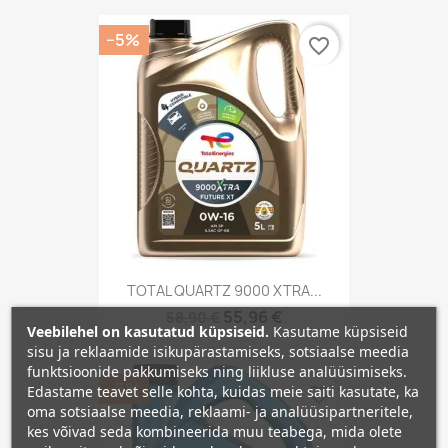
−5%
favorite_border
TOTAL QUARTZ 9000 XTRA...
55,96 €
58,90 €
Veebilehel on kasutatud küpsiseid.
Kasutame küpsiseid
sisu ja reklaamide isikupärastamiseks, sotsiaalse meedia
funktsioonide pakkumiseks ning liikluse analüüsimiseks.
−5%
Edastame teavet selle kohta, kuidas meie saiti kasutate, ka
favorite_border
oma sotsiaalse meedia, reklaami- ja analüüsipartneritele,
kes võivad seda kombineerida muu teabega, mida olete