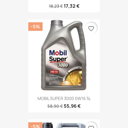
17,32 €
18,23 €
−5%
favorite_border
MOBIL SUPER 3000 0W16 5L
55,96 €
58,90 €
−5%