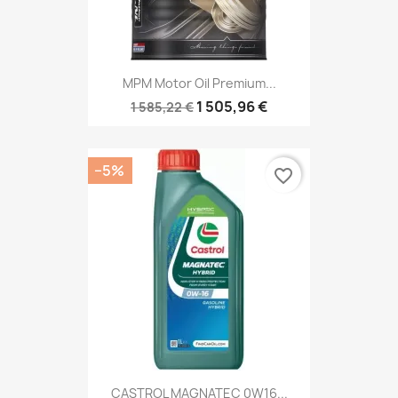
MPM Motor Oil Premium...
1 505,96 €
1 585,22 €
−5%
favorite_border
CASTROL MAGNATEC 0W16...