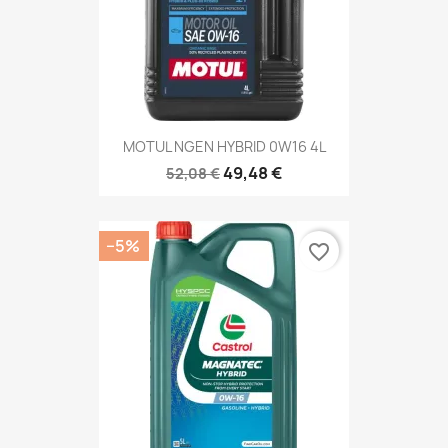
MOTUL NGEN HYBRID 0W16 4L
49,48 €
52,08 €
−5%
favorite_border