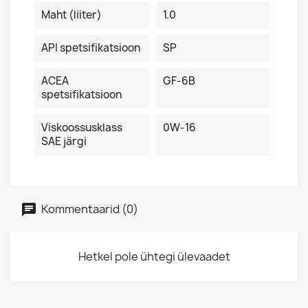
Maht (liiter)
1.0
API spetsifikatsioon
SP
ACEA
GF-6B
spetsifikatsioon
Viskoossusklass
0W-16
SAE järgi
Kommentaarid (0)
Hetkel pole ühtegi ülevaadet