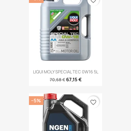
favorite_border
LIQUI MOLY SPECIAL TEC 0W16 5L
67,15 €
70,68 €
−5%
favorite_border