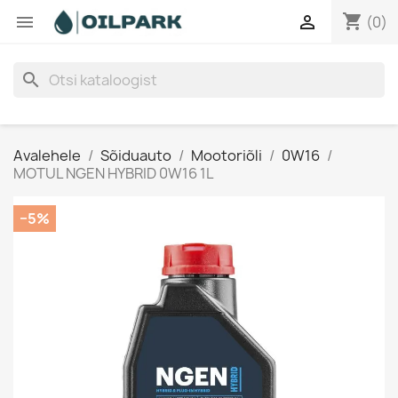
shopping_cart


(0)
search
Avalehele
Sõiduauto
Mootoriõli
0W16
MOTUL NGEN HYBRID 0W16 1L
−5%