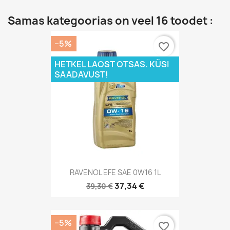
Samas kategoorias on veel 16 toodet :
−5%
favorite_border
HETKEL LAOST OTSAS. KÜSI
SAADAVUST!
RAVENOL EFE SAE 0W16 1L
37,34 €
39,30 €
−5%
favorite_border