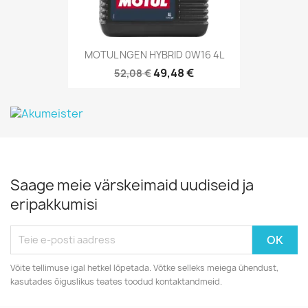
MOTUL NGEN HYBRID 0W16 4L
49,48 €
52,08 €
Saage meie värskeimaid uudiseid ja
eripakkumisi
Võite tellimuse igal hetkel lõpetada. Võtke selleks meiega ühendust,
kasutades õiguslikus teates toodud kontaktandmeid.