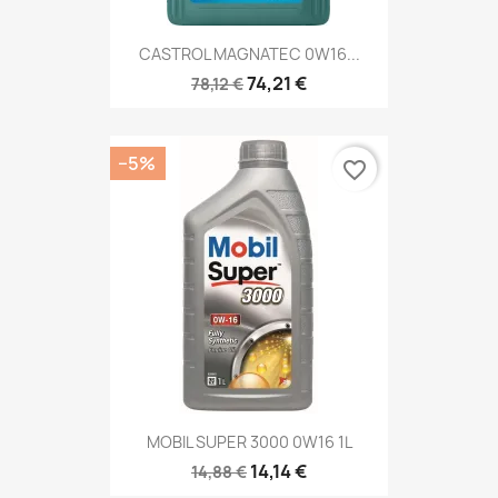
CASTROL MAGNATEC 0W16...
74,21 €
78,12 €
−5%
favorite_border
MOBIL SUPER 3000 0W16 1L
14,14 €
14,88 €