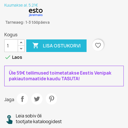
Kuumakse al. 5.21€
Tarneaeg: 1-3 tööpäeva
Kogus

favorite_border
LISA OSTUKORVI

Laos
Üle 59€ tellimused toimetatakse Eestis Venipak
pakiautomaatide kaudu TASUTA!
Jaga
Leia sobiv õli
tootjate kataloogidest