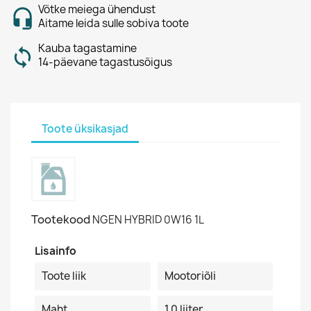
Võtke meiega ühendust
Aitame leida sulle sobiva toote
Kauba tagastamine
14-päevane tagastusõigus
Toote üksikasjad
Tootekood
NGEN HYBRID 0W16 1L
Lisainfo
Toote liik
Mootoriõli
Maht
1.0 liiter