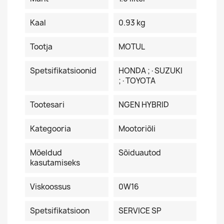
Kaal
0.93 kg
Tootja
MOTUL
Spetsifikatsioonid
HONDA ;·SUZUKI
;·TOYOTA
Tootesari
NGEN HYBRID
Kategooria
Mootoriõli
Mõeldud
Sõiduautod
kasutamiseks
Viskoossus
0W16
Spetsifikatsioon
SERVICE SP