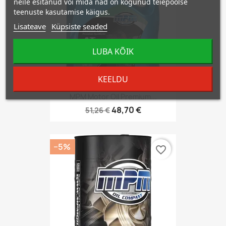
neile esitanud või mida nad on kogunud teiepoolse
teenuste kasutamise käigus.
Lisateave
Küpsiste seaded
LUBA KÕIK
KEELDU
MPM Motor Oil Premium...
48,70 €
51,26 €
−5%
favorite_border