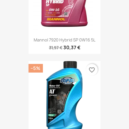
Mannol 7920 Hybrid SP 0W16 5L
30,37 €
31,97 €
−5%
favorite_border