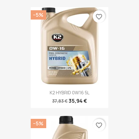
−5%
favorite_border
K2 HYBRID 0W16 5L
35,94 €
37,83 €
−5%
favorite_border