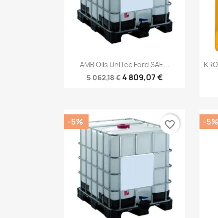
Быстрый просмотр

AMB Oils UniTec Ford SAE...
KRO
4 809,07 €
5 062,18 €
-5%
-5
favorite_border