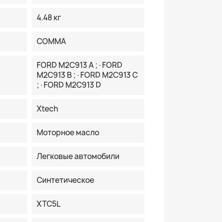
4.48 кг
COMMA
FORD M2C913 A ;·FORD
M2C913 B ;·FORD M2C913 C
;·FORD M2C913 D
Xtech
Моторное масло
Легковые автомобили
Синтетическое
XTC5L