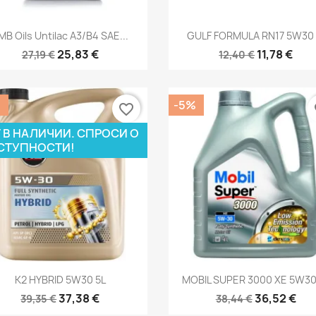
Быстрый просмотр
Быстрый просмот


MB Oils Untilac A3/B4 SAE...
GULF FORMULA RN17 5W30 
25,83 €
11,78 €
27,19 €
12,40 €
%
-5%
favorite_border
fa
 В НАЛИЧИИ. СПРОСИ О
СТУПНОСТИ!
Быстрый просмотр
Быстрый просмот


K2 HYBRID 5W30 5L
MOBIL SUPER 3000 XE 5W30
37,38 €
36,52 €
39,35 €
38,44 €