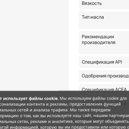
Вязкость
Тип масла
Рекомендации
производителя
Спецификация API
Одобрения производ
Спецификация ACEA
т использует файлы cookie.
Мы используем файлы cookie для
Сертификация ACEA
сонализации контента и рекламы, предоставления функций
иальных сетей и анализа трафика. Мы также передаем
ормацию о том, как вы используете наш сайт, нашим партнера
Сертификация API
иальных сетях, рекламе и аналитике, которые могут объединять
ругой информацией, которую вы им предоставили или которую 