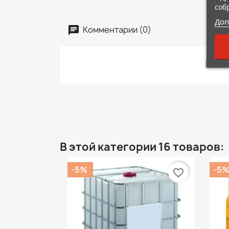
соб
Доп
Комментарии (0)
В этой категории 16 товаров:
-5%
-5
favorite_border