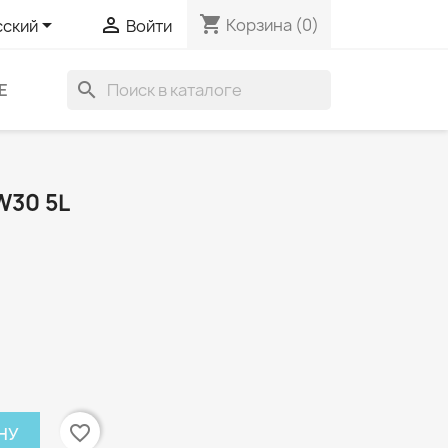
shopping_cart


Корзина
(0)
сский
Войти
search
Е
W30 5L
favorite_border
НУ