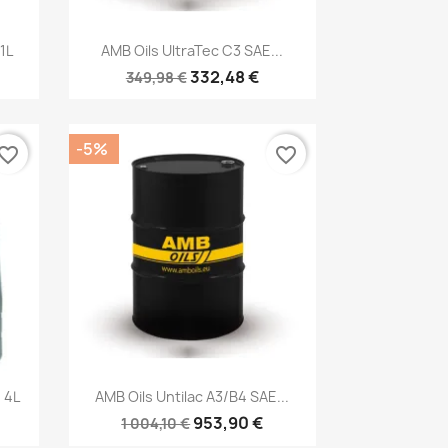
р
Быстрый просмотр

1L
AMB Oils UltraTec C3 SAE...
332,48 €
349,98 €
-5%
vorite_border
favorite_border
р
Быстрый просмотр

 4L
AMB Oils Untilac A3/B4 SAE...
953,90 €
1 004,10 €