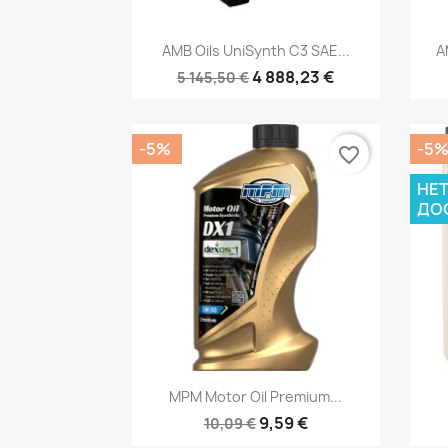
Быстрый просмотр

AMB Oils UniSynth C3 SAE...
A
4 888,23 €
5 145,50 €
-5%
-5
favorite_border
НЕТ
ДО
Быстрый просмотр

MPM Motor Oil Premium...
9,59 €
10,09 €