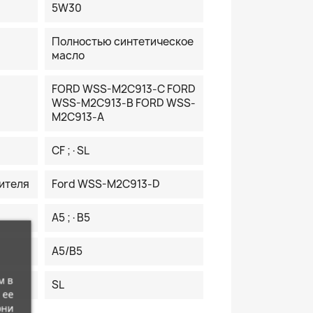
5W30
Полностью синтетическое
масло
FORD WSS-M2C913-C FORD
WSS-M2C913-B FORD WSS-
M2C913-A
CF ;·SL
ителя
Ford WSS-M2C913-D
A5 ;·B5
A5/B5
м в
SL
 ее
они