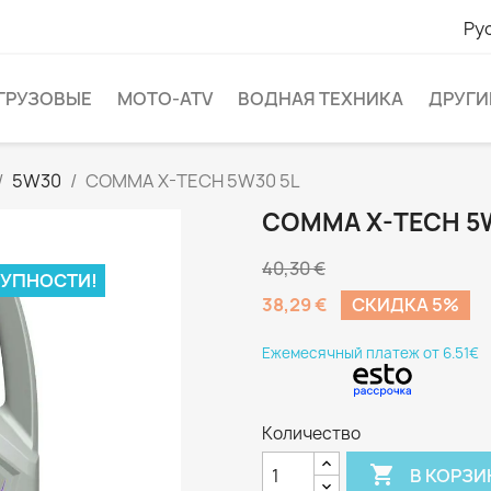
Ру
ГРУЗОВЫЕ
МОТО-ATV
ВОДНАЯ ТЕХНИКА
ДРУГИ
5W30
COMMA X-TECH 5W30 5L
COMMA X-TECH 5
40,30 €
ТУПНОСТИ!
38,29 €
CКИДКА 5%
Eжемесячный платеж от 6.51€
Количество

В КОРЗИ