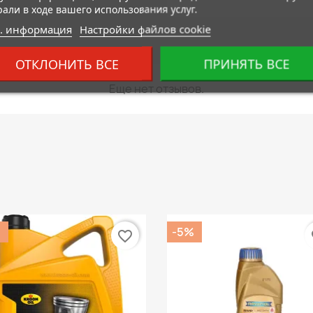
рали в ходе вашего использования услуг.
. информация
Настройки файлов cookie
ОТКЛОНИТЬ ВСЕ
ПРИНЯТЬ ВСЕ
Еще нет отзывов.
%
-5%
favorite_border
fa