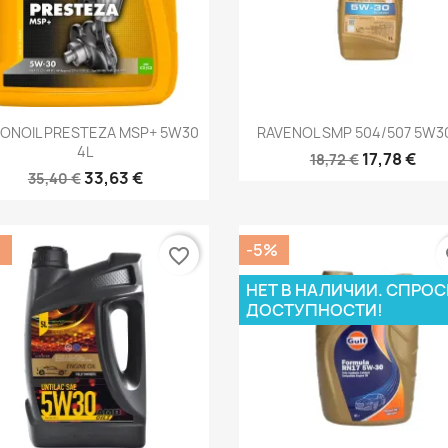
Быстрый просмотр
Быстрый просмот


ONOIL PRESTEZA MSP+ 5W30
RAVENOL SMP 504/507 5W30
4L
17,78 €
18,72 €
33,63 €
35,40 €
%
-5%
favorite_border
fa
НЕТ В НАЛИЧИИ. СПРОС
ДОСТУПНОСТИ!