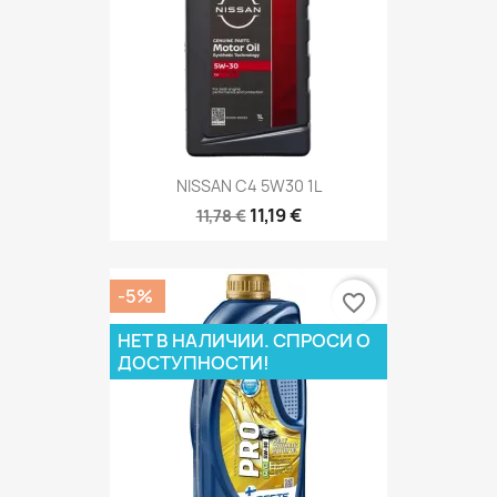
NISSAN C4 5W30 1L
11,19 €
11,78 €
-5%
favorite_border
НЕТ В НАЛИЧИИ. СПРОСИ О
ДОСТУПНОСТИ!