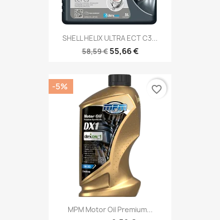
SHELL HELIX ULTRA ECT C3...
55,66 €
58,59 €
-5%
favorite_border
MPM Motor Oil Premium...