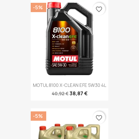
-5%
favorite_border
MOTUL 8100 X-CLEAN EFE 5W30 4L
38,87 €
40,92 €
-5%
favorite_border