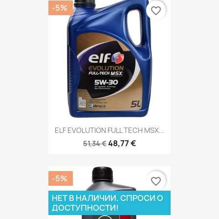
-5%
favorite_border
ELF EVOLUTION FULL TECH MSX...
48,77 €
51,34 €
-5%
favorite_border
НЕТ В НАЛИЧИИ. СПРОСИ О
ДОСТУПНОСТИ!