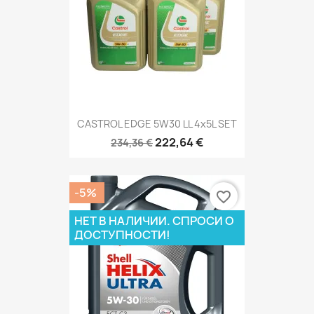
CASTROL EDGE 5W30 LL 4x5L SET
222,64 €
234,36 €
-5%
favorite_border
НЕТ В НАЛИЧИИ. СПРОСИ О
ДОСТУПНОСТИ!