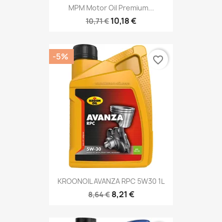
MPM Motor Oil Premium...
10,18 €
10,71 €
-5%
favorite_border
KROONOIL AVANZA RPC 5W30 1L
8,21 €
8,64 €