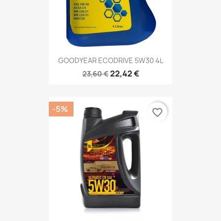
GOODYEAR ECODRIVE 5W30 4L
22,42 €
23,60 €
-5%
favorite_border