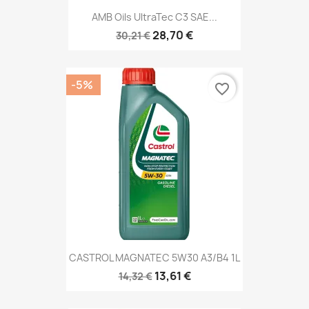
AMB Oils UltraTec C3 SAE...
28,70 €
30,21 €
-5%
favorite_border
CASTROL MAGNATEC 5W30 A3/B4 1L
13,61 €
14,32 €