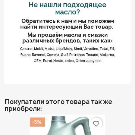
Не нашли подходящее
масло?
Обратитесь к нам и мы поможем
найти интересующий Вас товар.
Мы продаём масла и смазки
различных брендов, таких как:
Castrol, Mobil, Motul, Liqui Moly, Shell, Valvoline, Total, Elf,
Fuchs, Ravenol, Comma, Gulf, Petronas, Texaco, Motorex,
OEM, Eurol, Neste, Lotos, Orlen и другие.
Покупатели этого товара так же
приобрели:
-5%
favorite_border