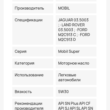
Производитель
MOBIL
Спецификации
JAGUAR 03.5003
;·LAND ROVER
03.5003 ;·FORD
M2C913 C ;·FORD
M2C913 D
Серия
Mobil Super
Категория
Моторное масло
Использование
Легковые
автомобили
Вязкость
5W30
Рекомендации
API SN Plus API CF
производителя
API SJ API SL API SN