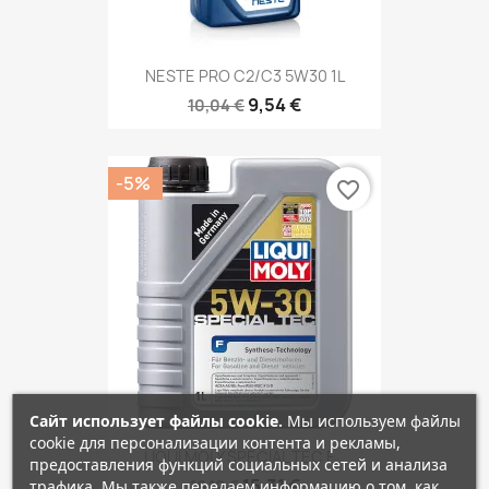
NESTE PRO C2/C3 5W30 1L
9,54 €
10,04 €
-5%
favorite_border
Сайт использует файлы cookie.
Мы используем файлы
cookie для персонализации контента и рекламы,
LIQUI MOLY SPECIAL TEC F...
предоставления функций социальных сетей и анализа
15,31 €
трафика. Мы также передаем информацию о том, как
16,12 €