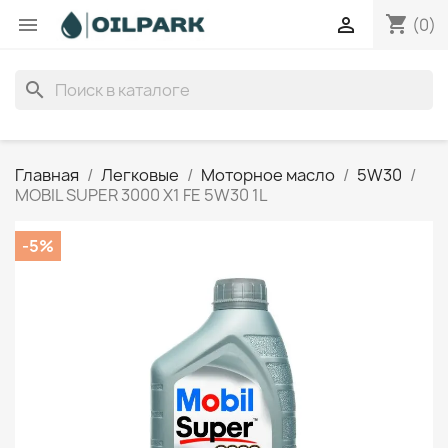
shopping_cart


(0)
search
Главная
Легковые
Моторное масло
5W30
MOBIL SUPER 3000 X1 FE 5W30 1L
-5%