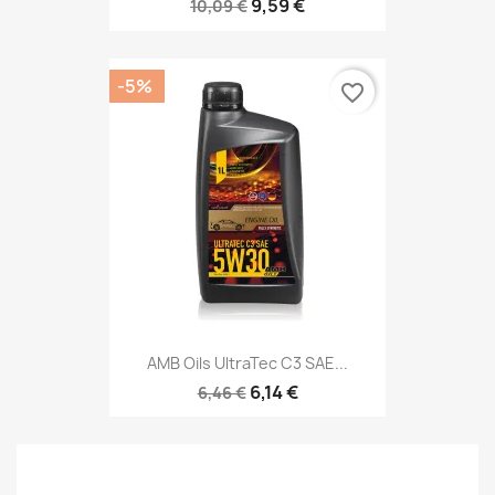
9,59 €
10,09 €
-5%
favorite_border
AMB Oils UltraTec C3 SAE...
6,14 €
6,46 €