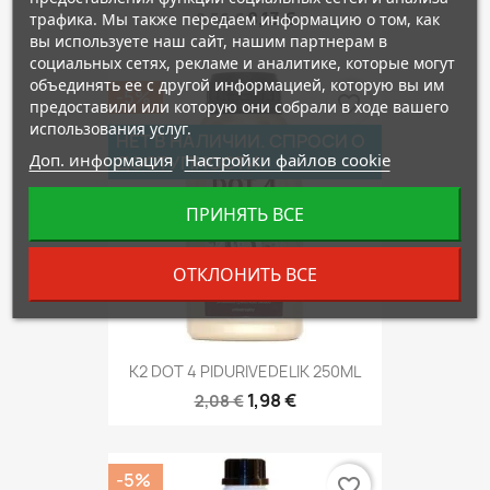
8,13 €
трафика. Мы также передаем информацию о том, как
8,56 €
вы используете наш сайт, нашим партнерам в
социальных сетях, рекламе и аналитике, которые могут
объединять ее с другой информацией, которую вы им
-5%
favorite_border
предоставили или которую они собрали в ходе вашего
использования услуг.
НЕТ В НАЛИЧИИ. СПРОСИ О
Доп. информация
Настройки файлов cookie
ДОСТУПНОСТИ!
ПРИНЯТЬ ВСЕ
ОТКЛОНИТЬ ВСЕ
K2 DOT 4 PIDURIVEDELIK 250ML
1,98 €
2,08 €
-5%
favorite_border