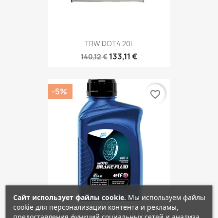
TRW DOT4 20L
133,11 €
140,12 €
-5%
favorite_border
Сайт использует файлы cookie.
Мы используем файлы
cookie для персонализации контента и рекламы,
ELF MOTO BRAKE FLUID DOT4 0.5L
предоставления функций социальных сетей и анализа