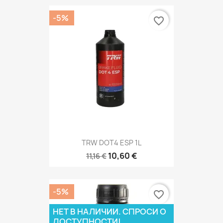
-5%
favorite_border
TRW DOT4 ESP 1L
10,60 €
11,16 €
-5%
favorite_border
НЕТ В НАЛИЧИИ. СПРОСИ О
ДОСТУПНОСТИ!