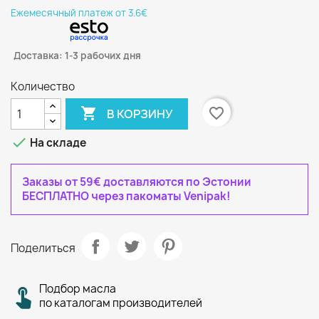
Eжемесячный платеж от 3.6€
Доставка: 1-3 рабочих дня
Количество

favorite_border
В КОРЗИНУ

На складе
Заказы от 59€ доставляются по Эстонии
БЕСПЛАТНО через пакоматы Venipak!
Поделиться
Подбор масла
по каталогам производителей