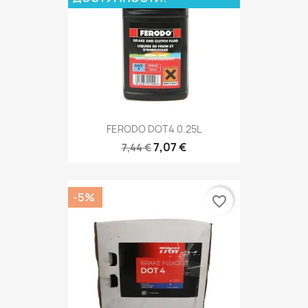
FERODO DOT4 0.25L
7,07 €
7,44 €
-5%
favorite_border