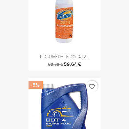
PIDURIVEDELIK DOT4 LV...
59,64 €
62,78 €
-5%
favorite_border