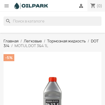
shopping_cart


(0)
search
Главная
Легковые
Тормозная жидкость
DOT
3/4
MOTUL DOT 3&4 1L
-5%