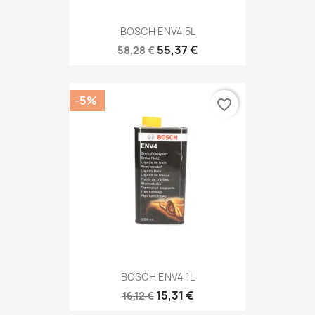
BOSCH ENV4 5L
55,37 €
58,28 €
-5%
favorite_border
BOSCH ENV4 1L
15,31 €
16,12 €