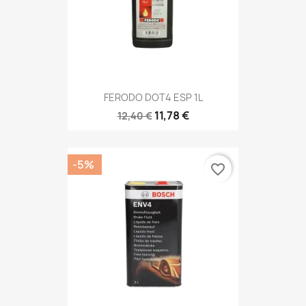
FERODO DOT4 ESP 1L
11,78 €
12,40 €
-5%
favorite_border