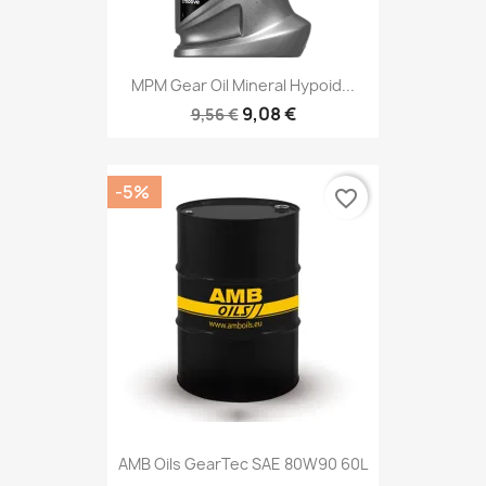
MPM Gear Oil Mineral Hypoid...
9,08 €
9,56 €
-5%
favorite_border
AMB Oils GearTec SAE 80W90 60L