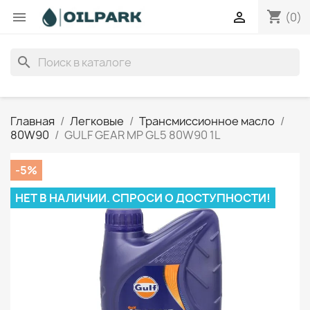
shopping_cart


(0)
search
Главная
Легковые
Трансмиссионное масло
80W90
GULF GEAR MP GL5 80W90 1L
-5%
НЕТ В НАЛИЧИИ. СПРОСИ О ДОСТУПНОСТИ!