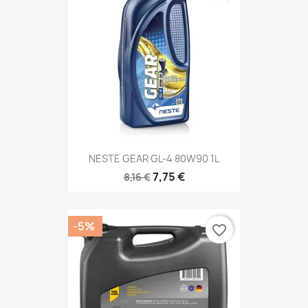
NESTE GEAR GL-4 80W90 1L
7,75 €
8,16 €
-5%
favorite_border