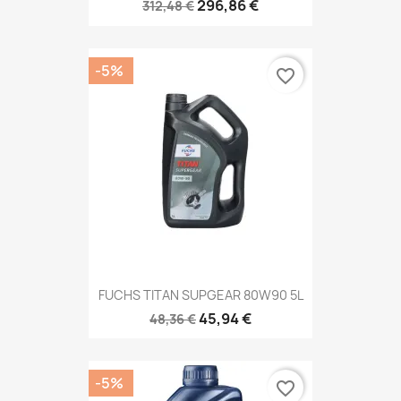
296,86 €
312,48 €
-5%
favorite_border
FUCHS TITAN SUPGEAR 80W90 5L
45,94 €
48,36 €
-5%
favorite_border