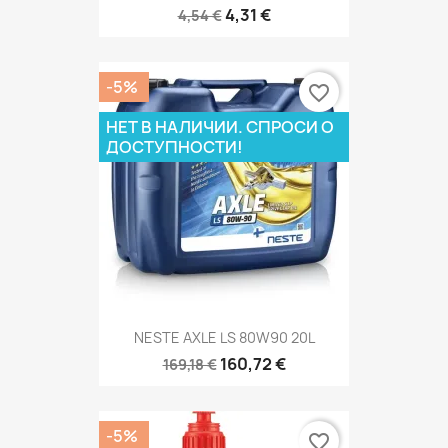
4,31 €
4,54 €
-5%
favorite_border
НЕТ В НАЛИЧИИ. СПРОСИ О
ДОСТУПНОСТИ!
NESTE AXLE LS 80W90 20L
160,72 €
169,18 €
-5%
favorite_border