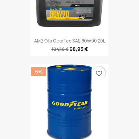
AMB Oils GearTec SAE 80W90 20L
98,95 €
104,16 €
-5%
favorite_border