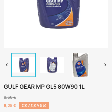


GULF GEAR MP GL5 80W90 1L
8,68 €
8,25 €
CКИДКА 5%