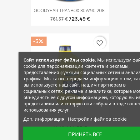
GOODYEAR TRANBOX 80W90 208L
723,49 €
761,57 €
-5%
favorite_border
Сайт использует файлы cookie.
Мы используем фа
cookie для персонализации контента и рекламы,
предоставления функций социальных сетей и анали
трафика. Мы также передаем информацию о том, ка
вы используете наш сайт, нашим партнерам в
социальных сетях, рекламе и аналитике, которые мо
объединять ее с другой информацией, которую вы и
предоставили или которую они собрали в ходе ваше
использования услуг.
Доп. информация
Настройки файлов cookie
RAVENOL EPX GL5 80W90 1L
14,22 €
14,97 €
ПРИНЯТЬ ВСЕ