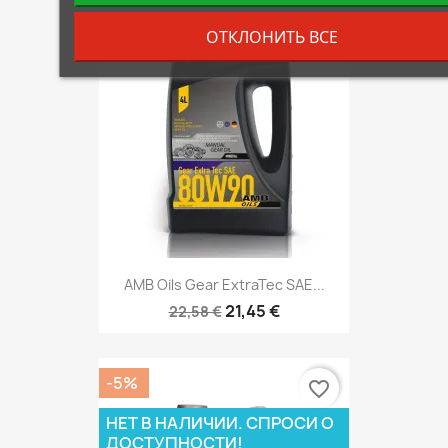
-5%
ОТКЛОНИТЬ ВСЕ
favorite_border
AMB Oils Gear ExtraTec SAE...
21,45 €
22,58 €
-5%
favorite_border
НЕТ В НАЛИЧИИ. СПРОСИ О
ДОСТУПНОСТИ!