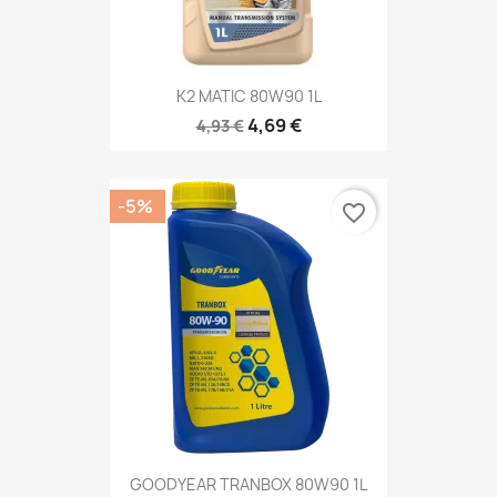
K2 MATIC 80W90 1L
4,69 €
4,93 €
-5%
favorite_border
GOODYEAR TRANBOX 80W90 1L