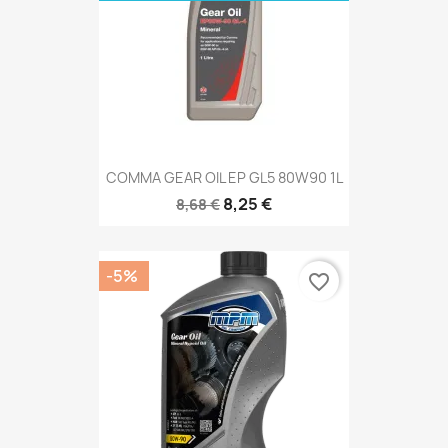
COMMA GEAR OIL EP GL5 80W90 1L
8,25 €
8,68 €
-5%
favorite_border