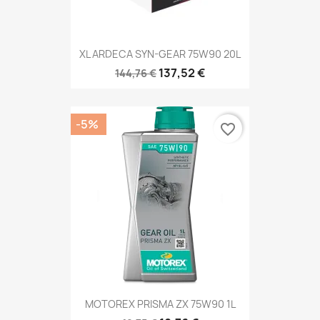
XL ARDECA SYN-GEAR 75W90 20L
137,52 €
144,76 €
-5%
favorite_border
MOTOREX PRISMA ZX 75W90 1L