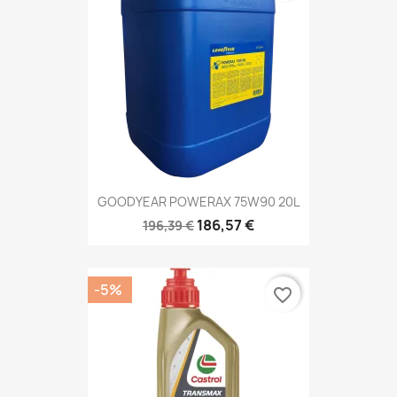
GOODYEAR POWERAX 75W90 20L
186,57 €
196,39 €
-5%
favorite_border