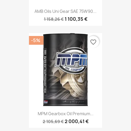
AMB Oils Uni Gear SAE 75W90...
1 100,35 €
1 158,26 €
-5%
favorite_border
MPM Gearbox Oil Premium...
2 000,41 €
2 105,69 €