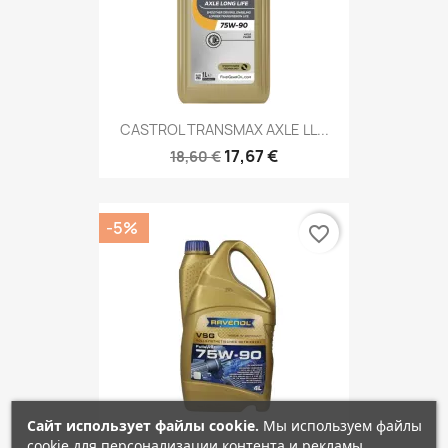
CASTROL TRANSMAX AXLE LL...
17,67 €
18,60 €
-5%
favorite_border
Сайт использует файлы cookie.
Мы используем файлы
cookie для персонализации контента и рекламы,