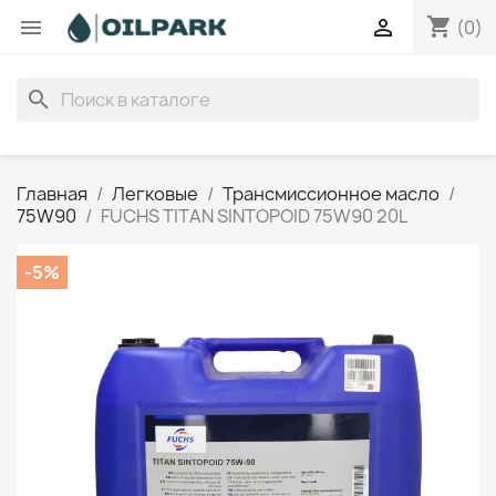
shopping_cart


(0)
search
Главная
Легковые
Трансмиссионное масло
75W90
FUCHS TITAN SINTOPOID 75W90 20L
-5%