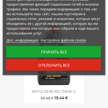
предоставления функций социальных сетей и анализа
RAVENOL VSG 75W90 4L
трафика. Мы также передаем информацию о том, как
115,57 €
вы используете наш сайт, нашим партнерам в
121,66 €
социальных сетях, рекламе и аналитике, которые могут
объединять ее с другой информацией, которую вы им
предоставили или которую они собрали в ходе вашего
-5%
favorite_border
использования услуг.
Доп. информация
Настройки файлов cookie
ПРИНЯТЬ ВСЕ
ОТКЛОНИТЬ ВСЕ
MOTUL GEAR 300 75W90 1L
19,44 €
20,46 €