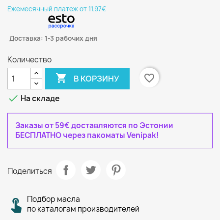
Eжемесячный платеж от 11.97€
Доставка: 1-3 рабочих дня
Количество

favorite_border
В КОРЗИНУ

На складе
Заказы от 59€ доставляются по Эстонии
БЕСПЛАТНО через пакоматы Venipak!
Поделиться
Подбор масла
по каталогам производителей