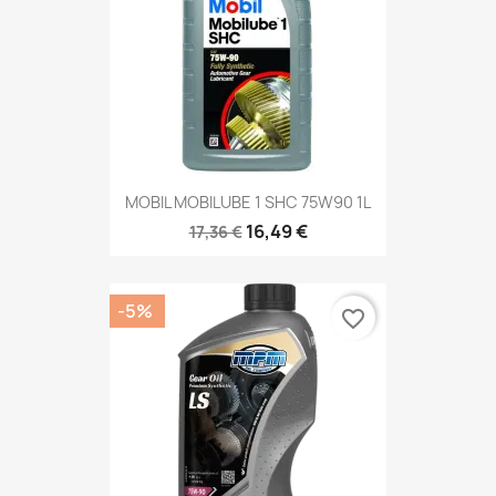
MOBIL MOBILUBE 1 SHC 75W90 1L
16,49 €
17,36 €
-5%
favorite_border