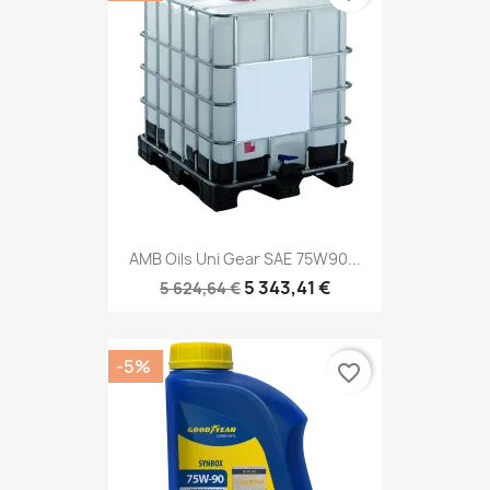
AMB Oils Uni Gear SAE 75W90...
5 343,41 €
5 624,64 €
-5%
favorite_border