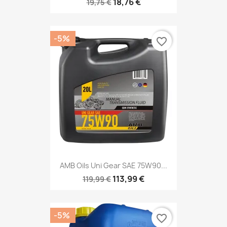
18,76 €
19,75 €
-5%
favorite_border
AMB Oils Uni Gear SAE 75W90...
113,99 €
119,99 €
-5%
favorite_border