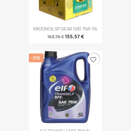
KROONOIL SP GEAR 1081 75W 15L
155,57 €
163,76 €
-5%
favorite_border