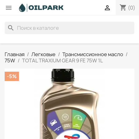
shopping_cart


(0)
search
Главная
Легковые
Трансмиссионное масло
75W
TOTAL TRAXIUM GEAR 9 FE 75W 1L
-5%