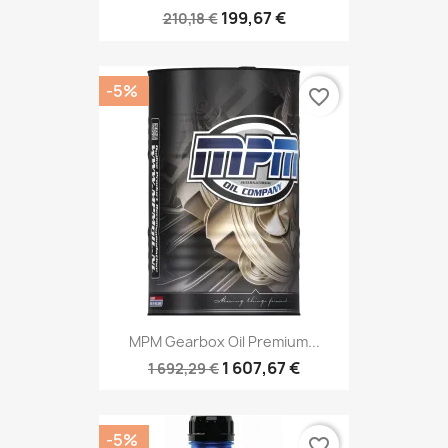
199,67 €
210,18 €
-5%
favorite_border
MPM Gearbox Oil Premium...
1 607,67 €
1 692,29 €
-5%
favorite_border