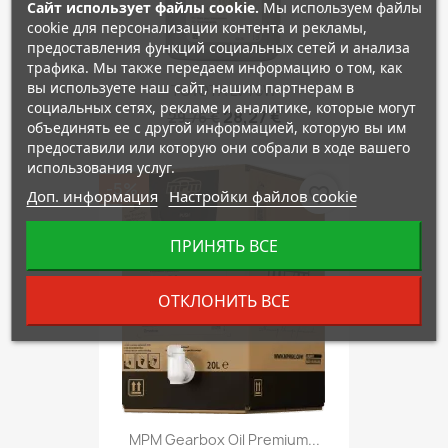
Сайт использует файлы cookie.
Мы используем файлы
cookie для персонализации контента и рекламы,
предоставления функций социальных сетей и анализа
трафика. Мы также передаем информацию о том, как
вы используете наш сайт, нашим партнерам в
TOYOTA LV 75W
социальных сетях, рекламе и аналитике, которые могут
28,27 €
29,76 €
объединять ее с другой информацией, которую вы им
предоставили или которую они собрали в ходе вашего
использования услуг.
-5%
favorite_border
Доп. информация
Настройки файлов cookie
ПРИНЯТЬ ВСЕ
ОТКЛОНИТЬ ВСЕ
MPM Gearbox Oil Premium...