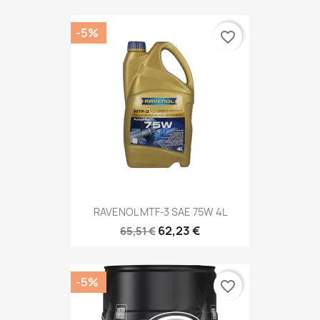
-5%
favorite_border
RAVENOL MTF-3 SAE 75W 4L
62,23 €
65,51 €
-5%
favorite_border