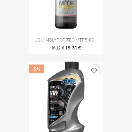
LIQUI MOLY TOP TEC MTF 5100...
15,31 €
16,12 €
-5%
favorite_border