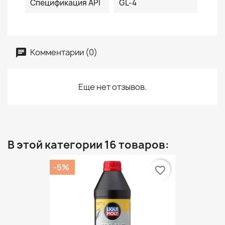
Спецификация API
GL-4
Комментарии (0)
Еще нет отзывов.
В этой категории 16 товаров:
-5%
favorite_border