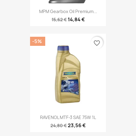
MPM Gearbox Oil Premium...
14,84 €
15,62 €
-5%
favorite_border
RAVENOL MTF-3 SAE 75W 1L
23,56 €
24,80 €