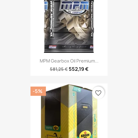
MPM Gearbox Oil Premium...
552,19 €
581,25 €
-5%
favorite_border