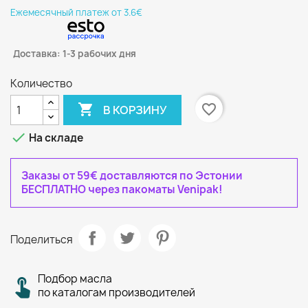
Eжемесячный платеж от 3.6€
Доставка: 1-3 рабочих дня
Количество

favorite_border
В КОРЗИНУ

На складе
Заказы от 59€ доставляются по Эстонии
БЕСПЛАТНО через пакоматы Venipak!
Поделиться
Подбор масла
по каталогам производителей