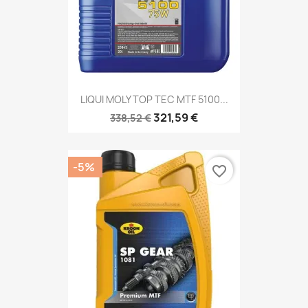
LIQUI MOLY TOP TEC MTF 5100...
321,59 €
338,52 €
-5%
favorite_border