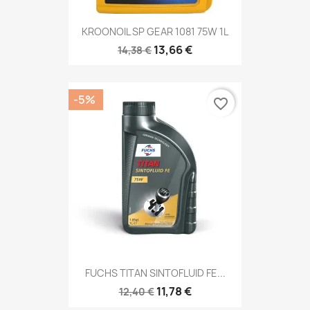
KROONOIL SP GEAR 1081 75W 1L
13,66 €
14,38 €
-5%
favorite_border
FUCHS TITAN SINTOFLUID FE...
11,78 €
12,40 €