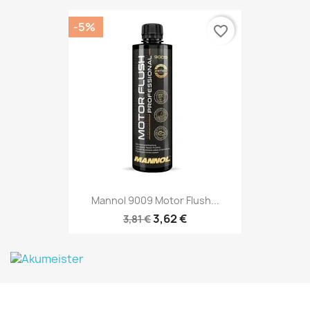
-5%
favorite_border
Mannol 9009 Motor Flush...
3,62 €
3,81 €