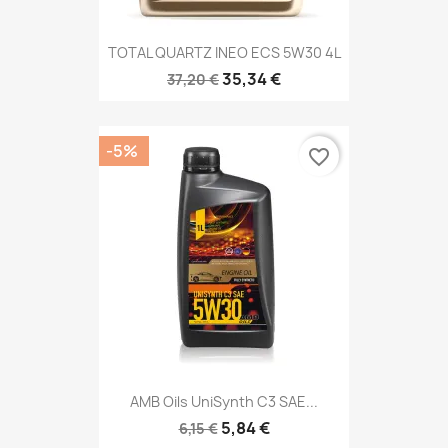
TOTAL QUARTZ INEO ECS 5W30 4L
35,34 €
37,20 €
-5%
favorite_border
AMB Oils UniSynth C3 SAE...
5,84 €
6,15 €