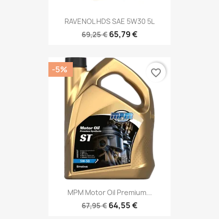
RAVENOL HDS SAE 5W30 5L
65,79 €
69,25 €
-5%
favorite_border
MPM Motor Oil Premium...
64,55 €
67,95 €