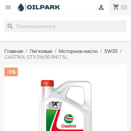
shopping_cart


(0)
search
Главная
Легковые
Моторное масло
5W30
CASTROL GTX 5W30 RN17 5L
-5%