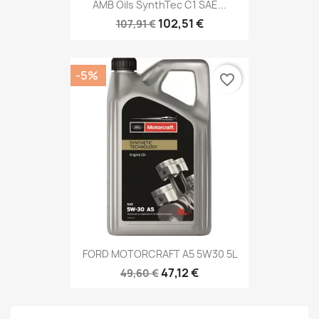
AMB Oils SynthTec C1 SAE...
102,51 €
107,91 €
-5%
favorite_border
FORD MOTORCRAFT A5 5W30 5L
47,12 €
49,60 €