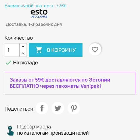
Eжемесячный платеж от 7.36€
Доставка: 1-3 рабочих дня
Количество

favorite_border
В КОРЗИНУ

На складе
Заказы от 59€ доставляются по Эстонии
БЕСПЛАТНО через пакоматы Venipak!
Поделиться
Подбор масла
по каталогам производителей