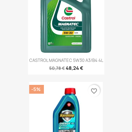
CASTROL MAGNATEC 5W30 A3/B4 4L
48,24 €
50,78 €
-5%
favorite_border