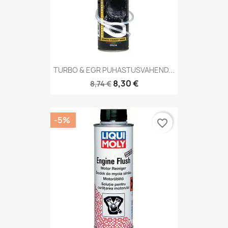
TURBO & EGR PUHASTUSVAHEND...
8,30 €
8,74 €
-5%
favorite_border