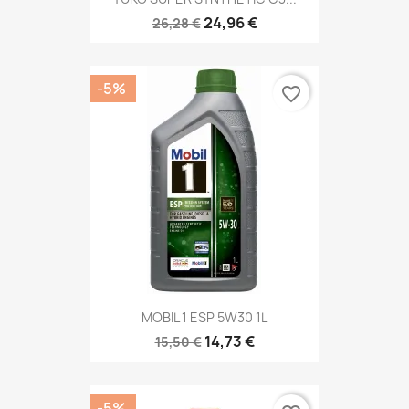
24,96 €
26,28 €
-5%
favorite_border
MOBIL 1 ESP 5W30 1L
14,73 €
15,50 €
-5%