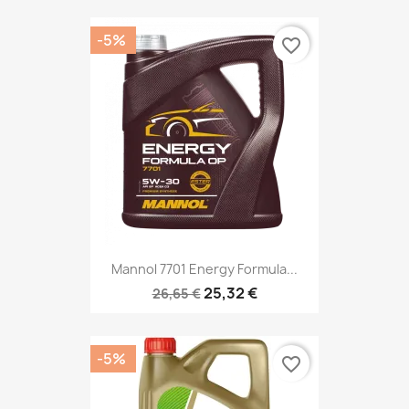
-5%
favorite_border
Mannol 7701 Energy Formula...
25,32 €
26,65 €
-5%
favorite_border