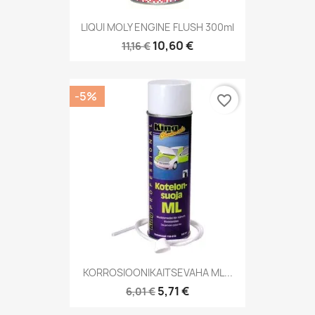
LIQUI MOLY ENGINE FLUSH 300ml
10,60 €
11,16 €
-5%
favorite_border
KORROSIOONIKAITSEVAHA ML...
5,71 €
6,01 €