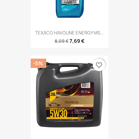
TEXACO HAVOLINE ENERGY MS...
7,69 €
8,09 €
-5%
favorite_border