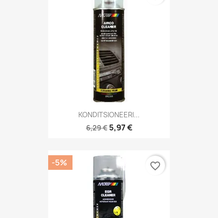
KONDITSIONEERI...
5,97 €
6,29 €
-5%
favorite_border