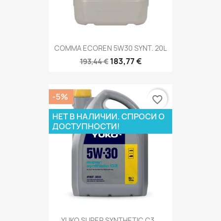
COMMA ECOREN 5W30 SYNT. 20L
183,77 €
193,44 €
-5%
favorite_border
НЕТ В НАЛИЧИИ. СПРОСИ О
ДОСТУПНОСТИ!
YUKO SUPER SYNTHETIC C3...