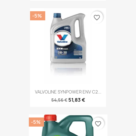
-5%
favorite_border
VALVOLINE SYNPOWER ENV C2...
51,83 €
54,56 €
-5%
favorite_border