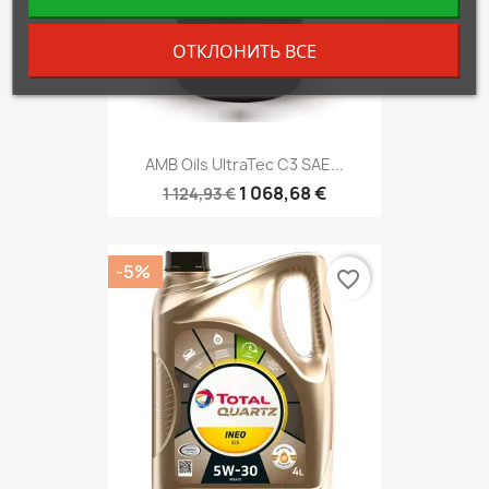
ОТКЛОНИТЬ ВСЕ
AMB Oils UltraTec C3 SAE...
1 068,68 €
1 124,93 €
-5%
favorite_border