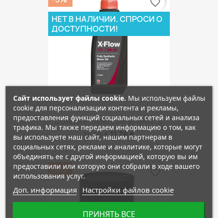
favorite_border
НЕТ В НАЛИЧИИ. СПРОСИ О
ДОСТУПНОСТИ!
Сайт использует файлы cookie.
Мы используем файлы
cookie для персонализации контента и рекламы,
предоставления функций социальных сетей и анализа
COMMA X-FLOW Z 5W30 SYNT. 1L
трафика. Мы также передаем информацию о том, как
11,78 €
12,40 €
вы используете наш сайт, нашим партнерам в
социальных сетях, рекламе и аналитике, которые могут
объединять ее с другой информацией, которую вы им
предоставили или которую они собрали в ходе вашего
-5%
favorite_border
использования услуг.
Доп. информация
Настройки файлов cookie
ПРИНЯТЬ ВСЕ