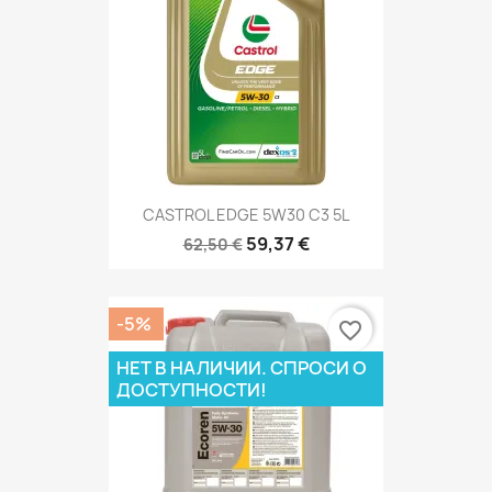
CASTROL EDGE 5W30 C3 5L
59,37 €
62,50 €
-5%
favorite_border
НЕТ В НАЛИЧИИ. СПРОСИ О
ДОСТУПНОСТИ!