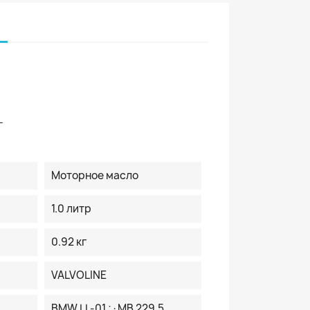
L
Моторное масло
1.0 литр
0.92 кг
VALVOLINE
BMW LL-01 ;·MB 229.5