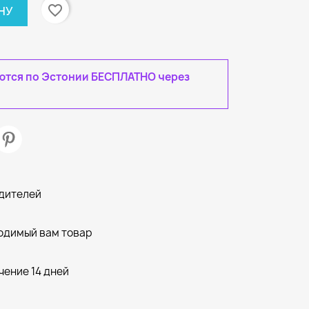
favorite_border
НУ
яются по Эстонии БЕСПЛАТНО через
одителей
одимый вам товар
чение 14 дней