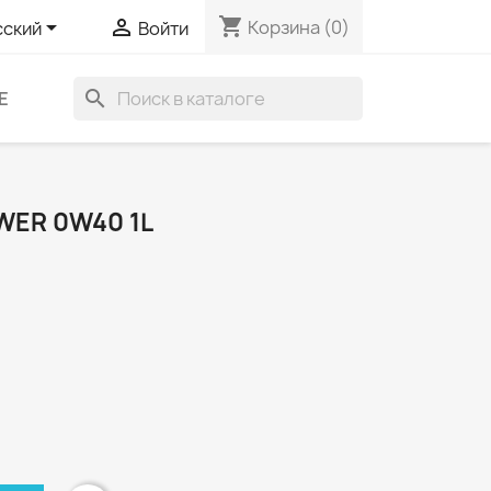
shopping_cart


Корзина
(0)
сский
Войти
search
Е
WER 0W40 1L