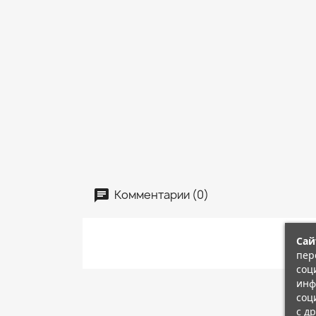
Комментарии (0)
Сай
пер
соц
инф
соц
с д