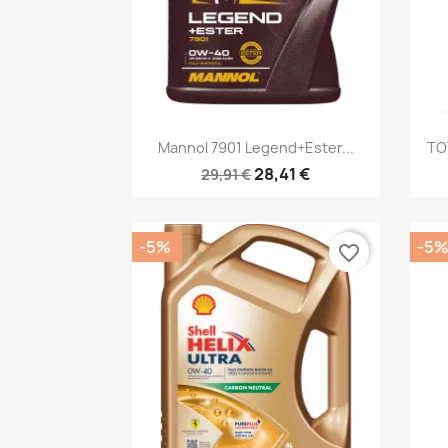
Быстрый просмотр

Mannol 7901 Legend+Ester...
TO
28,41 €
29,91 €
-5%
-5
favorite_border