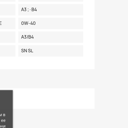
A3 ;·B4
E
0W-40
A3/B4
SN SL
м в
 ее
они