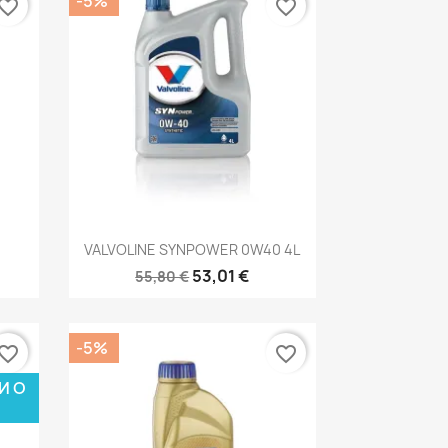
-5%
vorite_border
favorite_border
р
Быстрый просмотр

VALVOLINE SYNPOWER 0W40 4L
53,01 €
55,80 €
-5%
vorite_border
favorite_border
И О