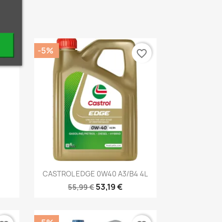
-5%
vorite_border
favorite_border
р
Быстрый просмотр

CASTROL EDGE 0W40 A3/B4 4L
53,19 €
55,99 €