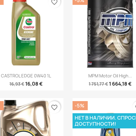
%
-5%
favorite_border
fa
Быстрый просмотр
Быстрый просмот


CASTROL EDGE 0W40 1L
MPM Motor Oil High...
16,08 €
1 664,18 €
16,93 €
1 751,77 €
%
-5%
favorite_border
fa
НЕТ В НАЛИЧИИ. СПРОС
ДОСТУПНОСТИ!