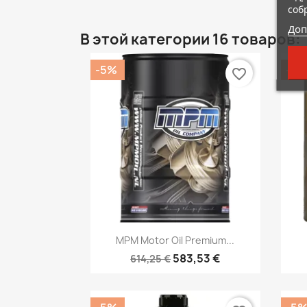
соб
Доп
В этой категории 16 товаров:
-5%
-5
favorite_border
Быстрый просмотр

MPM Motor Oil Premium...
583,53 €
614,25 €