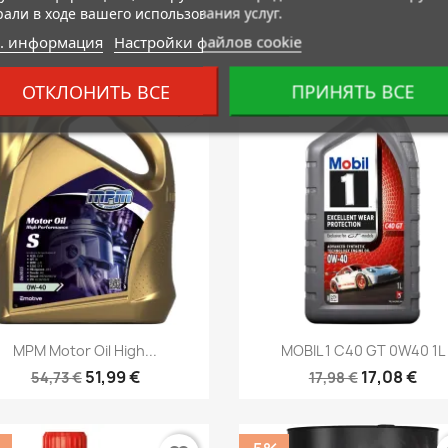
рали в ходе вашего использования услуг.
. информация
Настройки файлов cookie
ОТКЛОНИТЬ ВСЕ
ПРИНЯТЬ ВСЕ
%
-5%
favorite_border
fa
Быстрый просмотр
Быстрый просмот


MPM Motor Oil High...
MOBIL 1 C40 GT 0W40 1L
51,99 €
17,08 €
54,73 €
17,98 €