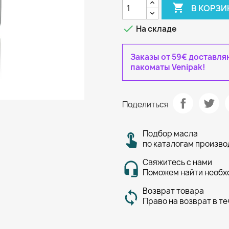

В КОРЗИ

На складе
Заказы от 59€ доставл
пакоматы Venipak!
Поделиться
Подбор масла
по каталогам произв
Свяжитесь с нами
Поможем найти необх
Возврат товара
Право на возврат в те