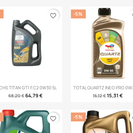
%
-5%
favorite_border
fa
Быстрый просмотр
Быстрый просмот


CHS TITAN GT1 F.C2 0W30 5L
TOTAL QUARTZ INEO PRO 0W3
64,79 €
15,31 €
68,20 €
16,12 €
%
-5%
favorite_border
fa