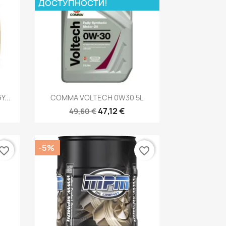
ДОСТУПНОСТИ!
р
Быстрый просмотр

...
COMMA VOLTECH 0W30 5L
47,12 €
49,60 €
-5%
vorite_border
favorite_border