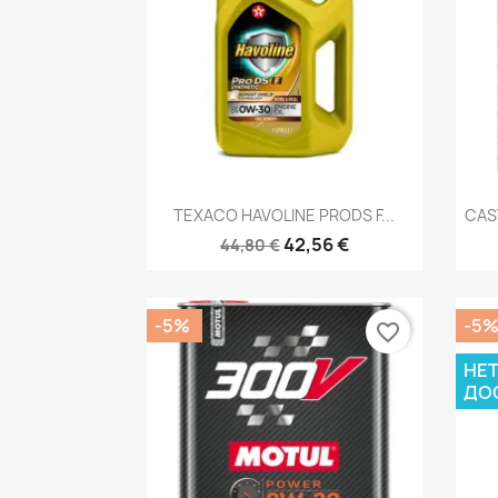
Быстрый просмотр

TEXACO HAVOLINE PRODS F...
CAS
42,56 €
44,80 €
-5%
-5
favorite_border
НЕТ
ДО