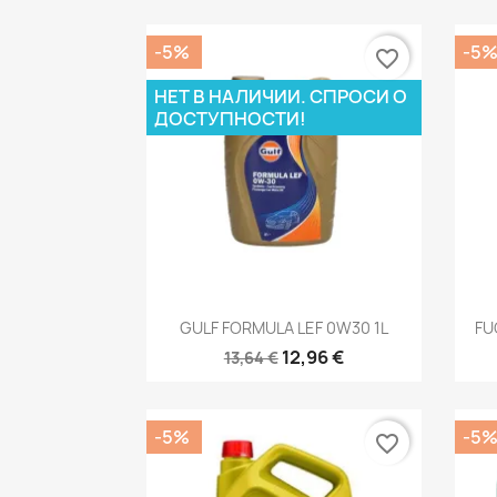
-5%
-5
favorite_border
НЕТ В НАЛИЧИИ. СПРОСИ О
ДОСТУПНОСТИ!
Быстрый просмотр

GULF FORMULA LEF 0W30 1L
FU
12,96 €
13,64 €
-5%
-5
favorite_border