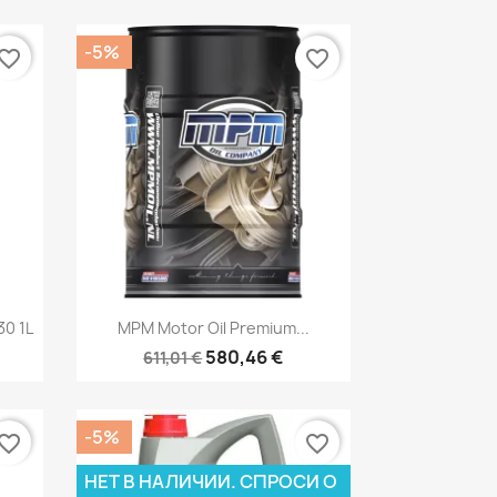
-5%
vorite_border
favorite_border
р
Быстрый просмотр

0 1L
MPM Motor Oil Premium...
580,46 €
611,01 €
-5%
vorite_border
favorite_border
НЕТ В НАЛИЧИИ. СПРОСИ О