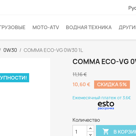
Ру
ГРУЗОВЫЕ
МОТО-ATV
ВОДНАЯ ТЕХНИКА
ДРУГИ
0W30
COMMA ECO-VG 0W30 1L
COMMA ECO-VG 0
11,16 €
ТУПНОСТИ!
10,60 €
CКИДКА 5%
Eжемесячный платеж от 3.6€
Количество

В КОРЗИ