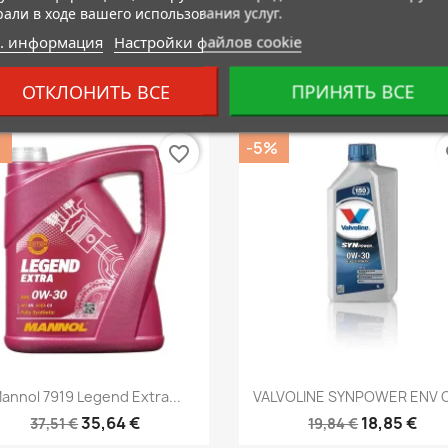
рали в ходе вашего использования услуг.
. информация
Настройки файлов cookie
ОТКЛОНИТЬ ВСЕ
ПРИНЯТЬ ВСЕ
%
-5%
favorite_border
fa
Быстрый просмотр
Быстрый просмот


annol 7919 Legend Extra...
VALVOLINE SYNPOWER ENV C
35,64 €
18,85 €
37,51 €
19,84 €