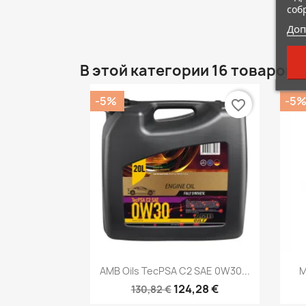
соб
Доп
В этой категории 16 товаров:
-5%
-5
favorite_border
Быстрый просмотр

AMB Oils TecPSA C2 SAE 0W30...
M
124,28 €
130,82 €