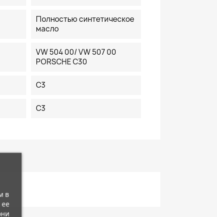
Полностью синтетическое
масло
VW 504 00/ VW 507 00
PORSCHE C30
C3
C3
м в
 ее
они