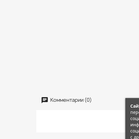
Комментарии (0)
Сай
пер
соц
инф
соц
с д