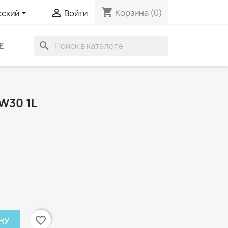
shopping_cart


Корзина
(0)
сский
Войти
search
Е
W30 1L
favorite_border
НУ